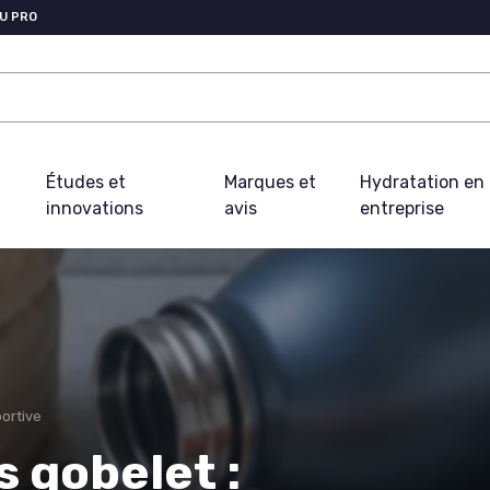
U PRO
Études et
Marques et
Hydratation en
innovations
avis
entreprise
ortive
s gobelet :