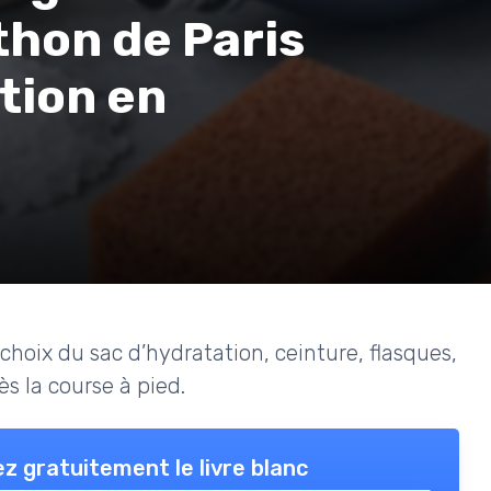
hon de Paris
tion en
choix du sac d’hydratation, ceinture, flasques,
s la course à pied.
z gratuitement le livre blanc