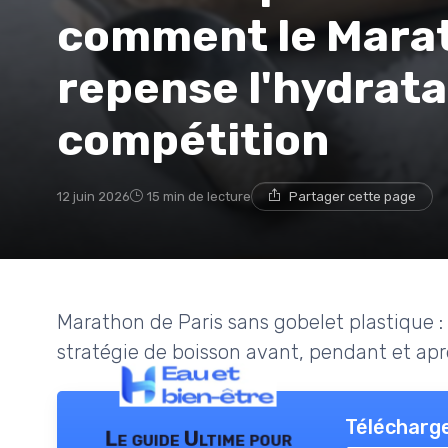
comment le Marat
repense l'hydrata
compétition
12 juin 2026
15 min de lecture
Partager cette page
Marathon de Paris sans gobelet plastique : 
stratégie de boisson avant, pendant et aprè
Télécharge
Le guide Ultime pour