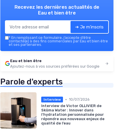
Recevez les dernières actualités de
Eau et bien être
➔ Je m'inscris
*
En remplissant ce formulaire, j’accepte d’être
contacté(e) à des fins commerciales par Eau et bien être
et ses partenaires.
Eau et bien être
Ajoutez-nous à vos sources préférées sur Google
Parole d'experts
•
10/07/2026
Interview
Interview de Victor OLLIVIER de
Sküma Water : Innover dans
l’hydratation personnalisée pour
répondre aux nouveaux enjeux de
qualité de l’eau