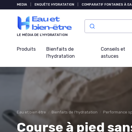
Panneau de gestion des cookies
MEDIA
|
ENQUÊTE HYDRATATION
|
COMPARATIF FONTAINES À EA
LE MÉDIA DE L'HYDRATATION
Produits
Bienfaits de
Conseils et
l'hydratation
astuces
Eau et bien être
Bienfaits de l'hydratation
Performance sp
Course à pied san