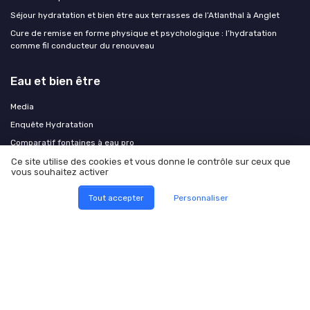
Séjour hydratation et bien être aux terrasses de l’Atlanthal à Anglet
Cure de remise en forme physique et psychologique : l’hydratation
comme fil conducteur du renouveau
Eau et bien être
Media
Enquête Hydratation
Comparatif fontaines à eau pro
Ce site utilise des cookies et vous donne le contrôle sur ceux que
vous souhaitez activer
Tout accepter
Personnaliser
Mentions légales
Politique de confidentialité
Grande
Enquête 2025 sur l' hydratation
© Eau et bien être 2026