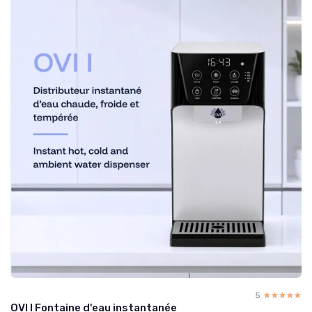
5
☆☆☆☆☆
★★★★★
OVI I Fontaine d'eau instantanée