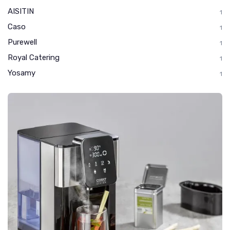
AISITIN
1
Caso
1
Purewell
1
Royal Catering
1
Yosamy
1