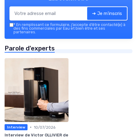
➔ Je m'inscris
*
En remplissant ce formulaire, j’accepte d’être contacté(e) à
des fins commerciales par Eau et bien être et ses
partenaires.
Parole d'experts
•
10/07/2026
Interview
Interview de Victor OLLIVIER de