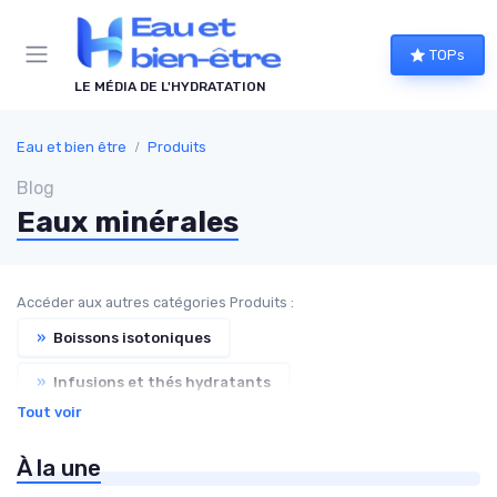
Panneau de gestion des cookies
TOPs
LE MÉDIA DE L'HYDRATATION
Eau et bien être
Produits
Blog
Eaux minérales
Accéder aux autres catégories Produits :
»
Boissons isotoniques
»
Infusions et thés hydratants
Tout voir
»
Suppléments hydratants
À la une
»
Accessoires (gourdes, filtres, etc.)