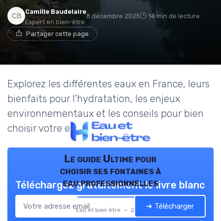
Camille Baudelaire
8 décembre 2025
14 min de lecture
Expert en bien-être
Partager cette page
Explorez les différentes eaux en France, leurs
bienfaits pour l’hydratation, les enjeux
environnementaux et les conseils pour bien
choisir votre eau au quotidien.
Le guide Ultime pour
choisir ses fontaines à
eau professionnelles
Téléchargez gratuitement le livre blanc
➔ Télécharger
Eau et bien être — 2026