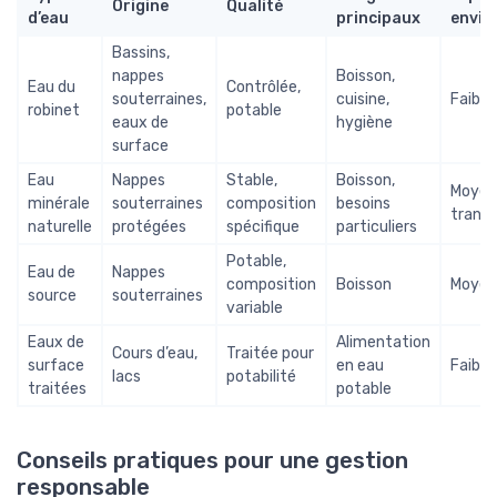
Origine
Qualité
d’eau
principaux
envir
Bassins,
nappes
Boisson,
Eau du
Contrôlée,
souterraines,
cuisine,
Faible
robinet
potable
eaux de
hygiène
surface
Eau
Nappes
Stable,
Boisson,
Moyen 
minérale
souterraines
composition
besoins
transp
naturelle
protégées
spécifique
particuliers
Potable,
Eau de
Nappes
composition
Boisson
Moyen
source
souterraines
variable
Eaux de
Alimentation
Cours d’eau,
Traitée pour
surface
en eau
Faible
lacs
potabilité
traitées
potable
Conseils pratiques pour une gestion
responsable