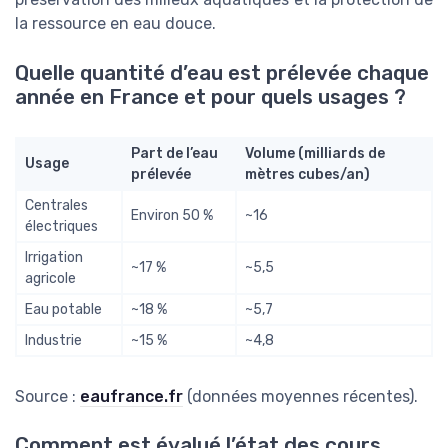
la ressource en eau douce.
Quelle quantité d’eau est prélevée chaque
année en France et pour quels usages ?
Part de l’eau
Volume (milliards de
Usage
prélevée
mètres cubes/an)
Centrales
Environ 50 %
~16
électriques
Irrigation
~17 %
~5,5
agricole
Eau potable
~18 %
~5,7
Industrie
~15 %
~4,8
Source :
eaufrance.fr
(données moyennes récentes).
Comment est évalué l’état des cours