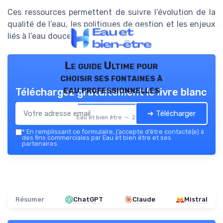
Ces ressources permettent de suivre l’évolution de la
qualité de l’eau, les politiques de gestion et les enjeux
liés à l’eau douce en France.
Le guide Ultime pour
choisir ses fontaines à
eau professionnelles
Téléchargez gratuitement le livre blanc
➔ Télécharger
Eau et bien être — 2026
*
En remplissant ce formulaire, j’accepte d’être contacté(e) à
des fins commerciales par Eau et bien être et ses
partenaires.
Résumer
ChatGPT
Claude
Mistral