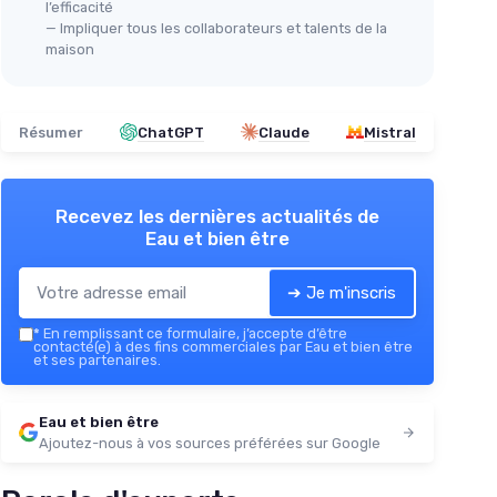
l’efficacité
— Impliquer tous les collaborateurs et talents de la
maison
Résumer
ChatGPT
Claude
Mistral
Recevez les dernières actualités de
Eau et bien être
➔ Je m'inscris
*
En remplissant ce formulaire, j’accepte d’être
contacté(e) à des fins commerciales par Eau et bien être
et ses partenaires.
Eau et bien être
Ajoutez-nous à vos sources préférées sur Google