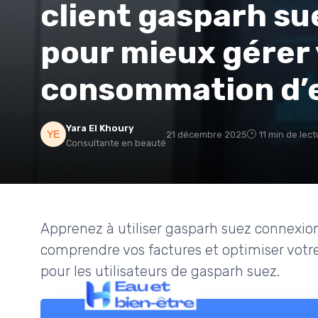
client gasparh s
pour mieux gérer
consommation d’
Yara El Khoury
21 décembre 2025
11 min de lec
Consultante en beauté
Apprenez à utiliser gasparh suez connexio
comprendre vos factures et optimiser votr
pour les utilisateurs de gasparh suez.