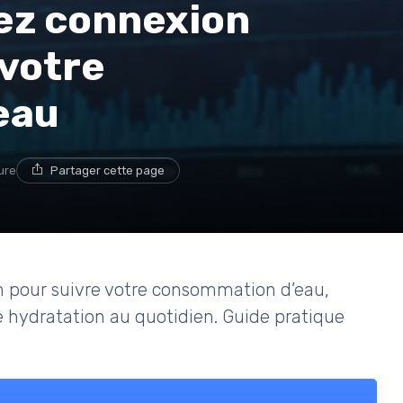
uez connexion
 votre
eau
ture
Partager cette page
n pour suivre votre consommation d’eau,
e hydratation au quotidien. Guide pratique