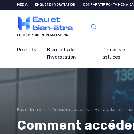
Panneau de gestion des cookies
MEDIA
|
ENQUÊTE HYDRATATION
|
COMPARATIF FONTAINES À EA
LE MÉDIA DE L'HYDRATATION
Produits
Bienfaits de
Conseils et
l'hydratation
astuces
Eau et bien être
Conseils et astuces
Hydratation et alime
Comment accéder