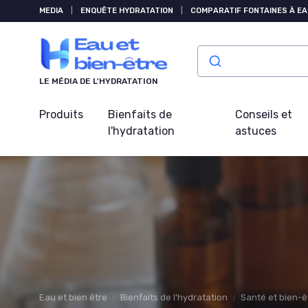
Panneau de gestion des cookies
MEDIA
|
ENQUÊTE HYDRATATION
|
COMPARATIF FONTAINES À EA
LE MÉDIA DE L'HYDRATATION
Produits
Bienfaits de
Conseils et
l'hydratation
astuces
Eau et bien être
Bienfaits de l'hydratation
Santé et bien-ê