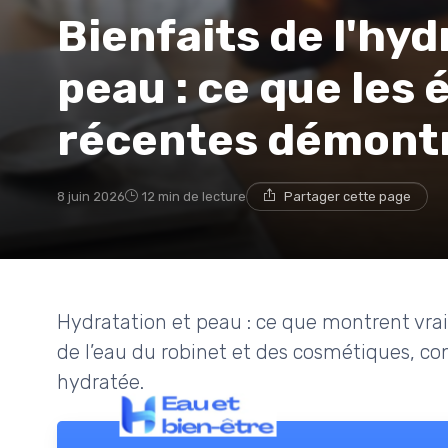
Bienfaits de l'hyd
peau : ce que les 
récentes démont
8 juin 2026
12 min de lecture
Partager cette page
Hydratation et peau : ce que montrent vrai
de l’eau du robinet et des cosmétiques, c
hydratée.