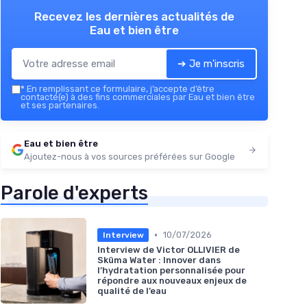
Recevez les dernières actualités de
Eau et bien être
➔ Je m'inscris
*
En remplissant ce formulaire, j’accepte d’être
contacté(e) à des fins commerciales par Eau et bien être
et ses partenaires.
Eau et bien être
Ajoutez-nous à vos sources préférées sur Google
Parole d'experts
•
10/07/2026
Interview
Interview de Victor OLLIVIER de
Sküma Water : Innover dans
l’hydratation personnalisée pour
répondre aux nouveaux enjeux de
qualité de l’eau