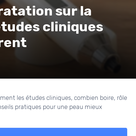
ratation sur la
études cliniques
rent
ment les études cliniques, combien boire, rôle
onseils pratiques pour une peau mieux