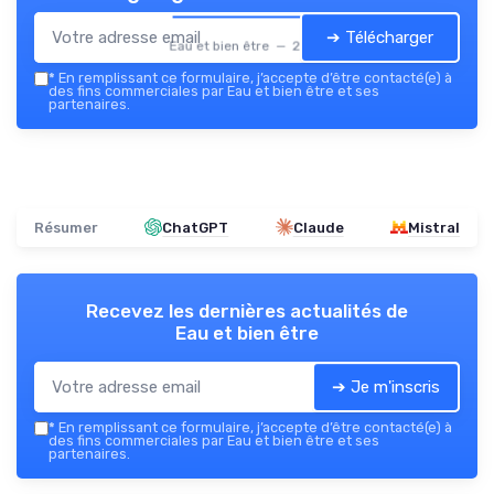
➔ Télécharger
Eau et bien être — 2026
*
En remplissant ce formulaire, j’accepte d’être contacté(e) à
des fins commerciales par Eau et bien être et ses
partenaires.
Résumer
ChatGPT
Claude
Mistral
Recevez les dernières actualités de
Eau et bien être
➔ Je m'inscris
*
En remplissant ce formulaire, j’accepte d’être contacté(e) à
des fins commerciales par Eau et bien être et ses
partenaires.