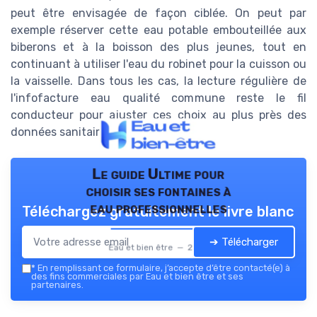
peut être envisagée de façon ciblée. On peut par
exemple réserver cette eau potable embouteillée aux
biberons et à la boisson des plus jeunes, tout en
continuant à utiliser l'eau du robinet pour la cuisson ou
la vaisselle. Dans tous les cas, la lecture régulière de
l'infofacture eau qualité commune reste le fil
conducteur pour ajuster ces choix au plus près des
données sanitaires réelles.
Le guide Ultime pour
choisir ses fontaines à
eau professionnelles
Téléchargez gratuitement le livre blanc
➔ Télécharger
Eau et bien être — 2026
*
En remplissant ce formulaire, j’accepte d’être contacté(e) à
des fins commerciales par Eau et bien être et ses
partenaires.