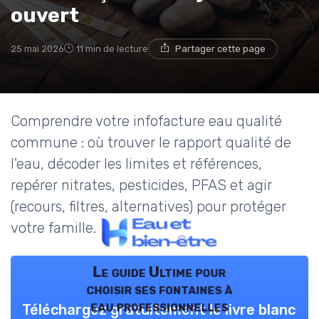
ouvert
25 mai 2026
11 min de lecture
Partager cette page
Comprendre votre infofacture eau qualité
commune : où trouver le rapport qualité de
l'eau, décoder les limites et références,
repérer nitrates, pesticides, PFAS et agir
(recours, filtres, alternatives) pour protéger
votre famille.
Le guide Ultime pour
choisir ses fontaines à
eau professionnelles
Téléchargez gratuitement le livre blanc