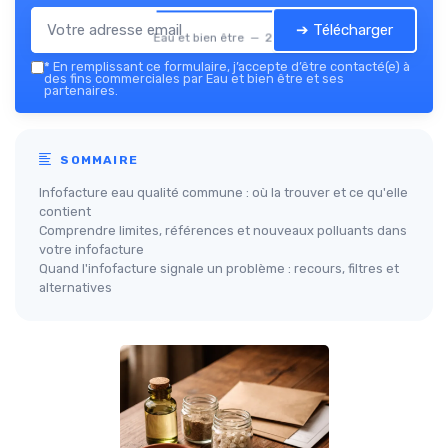
➔ Télécharger
Eau et bien être — 2026
*
En remplissant ce formulaire, j’accepte d’être contacté(e) à
des fins commerciales par Eau et bien être et ses
partenaires.
SOMMAIRE
Infofacture eau qualité commune : où la trouver et ce qu'elle
contient
Comprendre limites, références et nouveaux polluants dans
votre infofacture
Quand l'infofacture signale un problème : recours, filtres et
alternatives