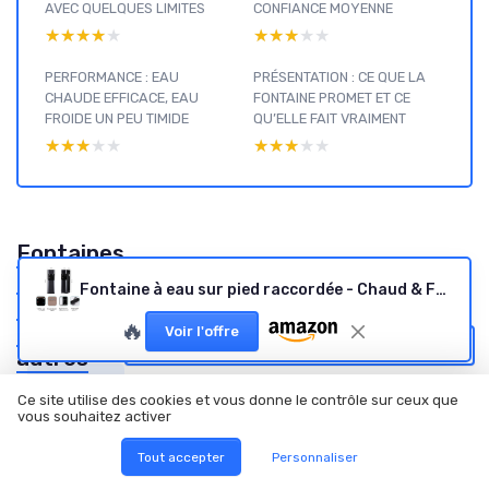
AVEC QUELQUES LIMITES
CONFIANCE MOYENNE
★★★★★
★★★★★
★★★★★
★★★★★
PERFORMANCE : EAU
PRÉSENTATION : CE QUE LA
CHAUDE EFFICACE, EAU
FONTAINE PROMET ET CE
FROIDE UN PEU TIMIDE
QU’ELLE FAIT VRAIMENT
★★★★★
★★★★★
★★★★★
★★★★★
Fontaines
à eau par
Fontaine à eau sur pied raccordée - Chaud & Froid - Remplissage bas - Noir
type : voir
🔥
nos
Voir l'offre
Voir tous les tests Fontaines à eau par type →
autres
tests et
Ce site utilise des cookies et vous donne le contrôle sur ceux que
guides
vous souhaitez activer
d'achat
Tout accepter
Personnaliser