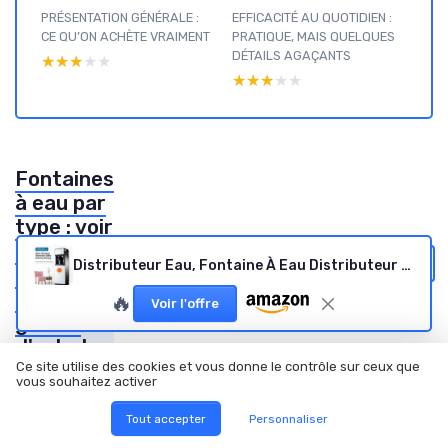
PRÉSENTATION GÉNÉRALE :
EFFICACITÉ AU QUOTIDIEN :
CE QU’ON ACHÈTE VRAIMENT
PRATIQUE, MAIS QUELQUES
DÉTAILS AGAÇANTS
★★★★★
★★★★★
★★★★★
★★★★★
Fontaines
à eau par
type : voir
nos
Voir tous les tests Fontaines à eau par type →
Distributeur Eau, Fontaine À Eau Distributeur De Refroidisseur D'eau Sur Pied, Raccordement Au Réseau D'eau, Distributeur D'eau Instantané Chaude, Pour La Maison Et Les Petites Entreprises
autres
tests et
🔥
Voir l'offre
guides
d'achat
Ce site utilise des cookies et vous donne le contrôle sur ceux que
vous souhaitez activer
Tout accepter
Personnaliser