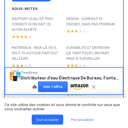
SOUS-NOTES
RAPPORT QUALITÉ-PRIX :
DESIGN : COMPACT ET
CORRECT SI ON SAIT CE
DISCRET, MAIS PAS PREMIUM
QU’ON ACHÈTE
★★★★★
★★★★★
★★★★★
★★★★★
MATÉRIAUX : INOX LÀ OÙ IL
DURABILITÉ ET ENTRETIEN :
FAUT, PLASTIQUE PARTOUT
ÇA TIENT POUR L’INSTANT,
AILLEURS
MAIS À SURVEILLER
★★★★★
★★★★★
★★★★★
★★★★★
TiryyDrela
PERFORMANCE : CHAUFFE
PRÉSENTATION : CE QUE
Distributeur d'eau Électrique De Bureau, Fontaine À Eau Chaude Et Froide, Chauffe-Eau Rapide 550W INOX, Refroidisseur Portable 8-95°C, Machine À Boisson pour Maison, Mini Taille 27x23x37cm, Noir
RAPIDE, FROID CORRECT,
PROPOSE VRAIMENT CETTE
🔥
Voir l'offre
MAIS PAS UNE BÊTE DE
PETITE FONTAINE
COURSE
★★★★★
★★★★★
★★★★★
★★★★★
Ce site utilise des cookies et vous donne le contrôle sur ceux que
vous souhaitez activer
Tout accepter
Personnaliser