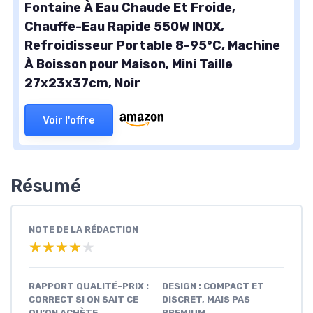
Fontaine À Eau Chaude Et Froide,
Chauffe-Eau Rapide 550W INOX,
Refroidisseur Portable 8-95°C, Machine
À Boisson pour Maison, Mini Taille
27x23x37cm, Noir
Voir l'offre
Résumé
NOTE DE LA RÉDACTION
★★★★★
★★★★★
RAPPORT QUALITÉ-PRIX :
DESIGN : COMPACT ET
CORRECT SI ON SAIT CE
DISCRET, MAIS PAS
QU’ON ACHÈTE
PREMIUM