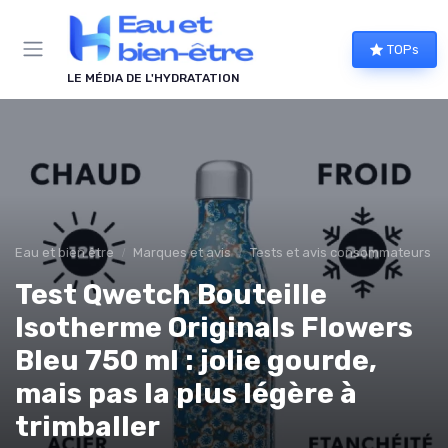
Panneau de gestion des cookies
TOPs
LE MÉDIA DE L'HYDRATATION
Eau et bien être
Marques et avis
Tests et avis consommateurs
Test Qwetch Bouteille
Isotherme Originals Flowers
Bleu 750 ml : jolie gourde,
mais pas la plus légère à
trimballer