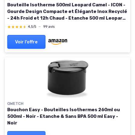
Bouteille Isotherme 500ml Leopard Camel - ICON -
Gourde Design Compacte et Élégante Inox Recyclé
- 24h Froid et 12h Chaud - Etanche 500 ml Leopard
Camel
★★★★★
★★★★★
4,5/5
—
99 avis
Voir l'offre
QWETCH
Bouchon Easy - Bouteilles Isothermes 260ml ou
500ml - Noir - Etanche & Sans BPA 500 ml Easy -
Noir