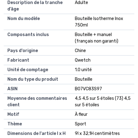
Description de la tranche
Adulte
d’âge
Nom du modèle
Bouteille Isotherme Inox
750ml
Composants inclus
Bouteille + manuel
(français non garanti)
Pays d'origine
Chine
Fabricant
Qwetch
Unité de comptage
1.0 unité
Nom du type du produit
Bouteille
ASIN
B07VC83S97
Moyenne des commentaires
4,5 4,5 sur 5 étoiles (73) 4,5
client
sur 5 étoiles
Motif
À fleur
Thème
Sport
Dimensions de l'article l x H
9l x 32,1H centimètres