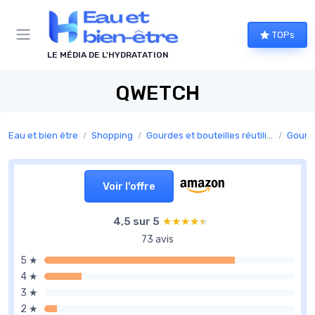
Panneau de gestion des cookies
TOPs
LE MÉDIA DE L'HYDRATATION
QWETCH
Eau et bien être
Shopping
Gourdes et bouteilles réutilisables
Gourd
Voir l'offre
4,5 sur 5
★★★★★
★★★★★
73 avis
5 ★
4 ★
3 ★
2 ★