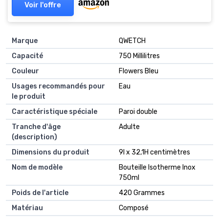
Voir l'offre
Marque
QWETCH
Capacité
750 Millilitres
Couleur
Flowers Bleu
Usages recommandés pour
Eau
le produit
Caractéristique spéciale
Paroi double
Tranche d'âge
Adulte
(description)
Dimensions du produit
9l x 32,1H centimètres
Nom de modèle
Bouteille Isotherme Inox
750ml
Poids de l'article
420 Grammes
Matériau
Composé