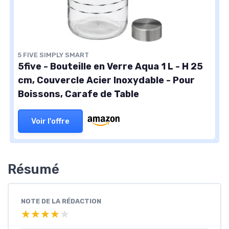
5 FIVE SIMPLY SMART
5five - Bouteille en Verre Aqua 1 L - H 25
cm, Couvercle Acier Inoxydable - Pour
Boissons, Carafe de Table
Voir l'offre
Résumé
NOTE DE LA RÉDACTION
★★★★★
★★★★★