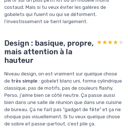
partir sur un plus petit lot ou un modèle moins
costaud. Mais si tu veux éviter les galères de
gobelets qui fuient ou qui se déforment,
l’investissement se tient largement.
Design : basique, propre,
★★★★★
★★★★★
mais attention à la
hauteur
Niveau design, on est vraiment sur quelque chose
de
très simple
: gobelet blanc uni, forme cylindrique
classique, pas de motifs, pas de couleurs flashy.
Perso, j’aime bien ce côté neutre. Ça passe aussi
bien dans une salle de réunion que dans une cuisine
de bureau. Ça ne fait pas "gadget de fête" et ça ne
choque pas visuellement. Si tu veux quelque chose
de sobre et passe-partout, c’est pile ça.