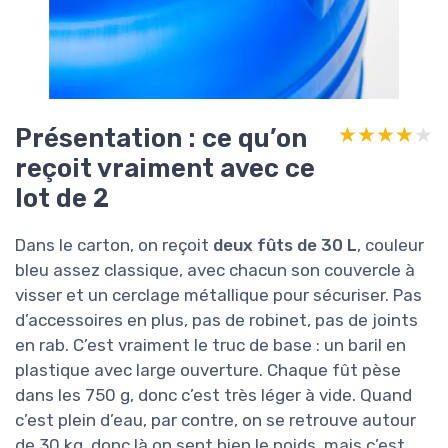
Présentation : ce qu’on
★★★★★
★★★★★
reçoit vraiment avec ce
lot de 2
Dans le carton, on reçoit
deux fûts de 30 L
, couleur
bleu assez classique, avec chacun son couvercle à
visser et un cerclage métallique pour sécuriser. Pas
d’accessoires en plus, pas de robinet, pas de joints
en rab. C’est vraiment le truc de base : un baril en
plastique avec large ouverture. Chaque fût pèse
dans les 750 g, donc c’est très léger à vide. Quand
c’est plein d’eau, par contre, on se retrouve autour
de 30 kg, donc là on sent bien le poids, mais c’est