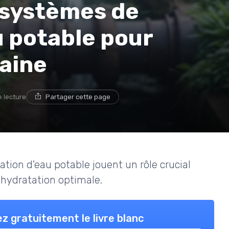
 systèmes de
u potable pour
aine
e lecture
Partager cette page
tion d'eau potable jouent un rôle crucial
 hydratation optimale.
z gratuitement le livre blanc