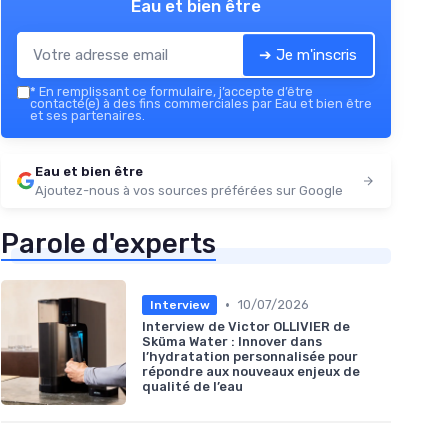
Eau et bien être
➔ Je m'inscris
*
En remplissant ce formulaire, j’accepte d’être
contacté(e) à des fins commerciales par Eau et bien être
et ses partenaires.
Eau et bien être
Ajoutez-nous à vos sources préférées sur Google
Parole d'experts
•
10/07/2026
Interview
Interview de Victor OLLIVIER de
Sküma Water : Innover dans
l’hydratation personnalisée pour
répondre aux nouveaux enjeux de
qualité de l’eau