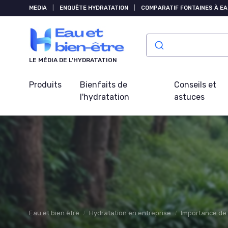
Panneau de gestion des cookies
MEDIA
|
ENQUÊTE HYDRATATION
|
COMPARATIF FONTAINES À EA
LE MÉDIA DE L'HYDRATATION
Produits
Bienfaits de
Conseils et
l'hydratation
astuces
Eau et bien être
Hydratation en entreprise
Importance de l