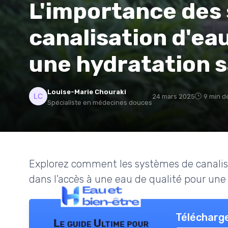
L'importance des
canalisation d'ea
une hydratation s
Louise-Marie Chouraki
24 mars 2025
9 min d
Spécialiste en médecines douces
Explorez comment les systèmes de canalisa
dans l'accès à une eau de qualité pour une
Télécharge
Le guide Ultime pour