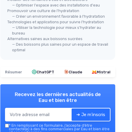
— Optimiser l'espace avec des installations d'eau
Promouvoir une culture de l'hydratation
— Créer un environnement favorable à l'hydratation
Technologies et applications pour suivre l'hydratation
— Utiliser la technologie pour mieux s'hydrater au
bureau
Alternatives saines aux boissons sucrées
— Des boissons plus saines pour un espace de travail
optimal
Résumer
ChatGPT
Claude
Mistral
Recevez les dernières actualités de
Eau et bien être
➔ Je m'inscris
*
En remplissant ce formulaire, j’accepte d’être
contacté(e) à des fins commerciales par Eau et bien être