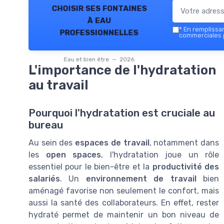
choisir ses fontaines
à eau
*
En remplissant
professionnelles
commerciales p
Eau et bien être — 2026
L'importance de l'hydratation
au travail
Pourquoi l'hydratation est cruciale au
bureau
Au sein des
espaces de travail
, notamment dans
les
open spaces
, l'hydratation joue un rôle
essentiel pour le bien-être et la
productivité des
salariés
. Un
environnement de travail
bien
aménagé favorise non seulement le confort, mais
aussi la santé des collaborateurs. En effet, rester
hydraté permet de maintenir un bon niveau de