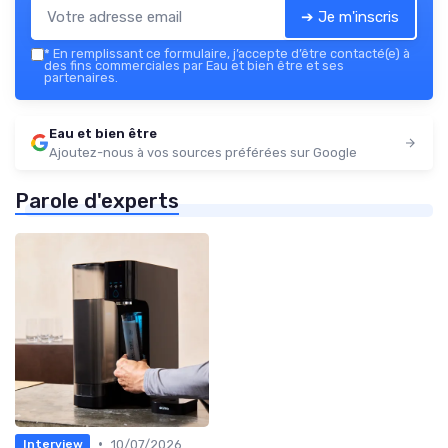
➔ Je m'inscris
*
En remplissant ce formulaire, j’accepte d’être contacté(e) à
des fins commerciales par Eau et bien être et ses
partenaires.
Eau et bien être
Ajoutez-nous à vos sources préférées sur Google
Parole d'experts
•
10/07/2026
Interview