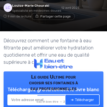
Louise-Marie Chouraki
12 avril 2025
Spécialiste en médecines douces
9 min de lecture
Partager cette page
Découvrez comment une fontaine à eau
filtrante peut améliorer votre hydratation
quotidienne et offrir une eau de qualité
supérieure à domicile.
Le guide Ultime pour
choisir ses fontaines à
eau professionnelles
Téléchargez gratuitement le livre blanc
➔ Télécharger
Eau et bien être — 2026