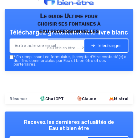
Le guide Ultime pour
choisir ses fontaines à
eau professionnelles
Téléchargez gratuitement le livre blanc
➔ Télécharger
Eau et bien être — 2026
*
En remplissant ce formulaire, j’accepte d’être contacté(e) à
des fins commerciales par Eau et bien être et ses
partenaires.
Résumer
ChatGPT
Claude
Mistral
Recevez les dernières actualités de
Eau et bien être