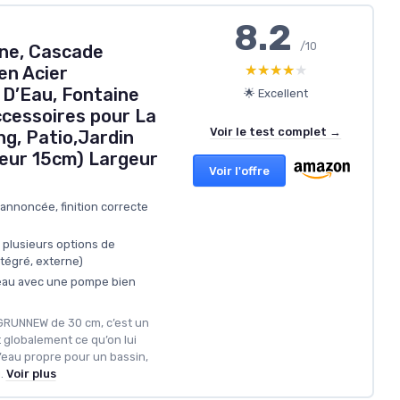
8.2
/10
ine, Cascade
★★★★★
★★★★★
en Acier
 D’Eau, Fontaine
🌟 Excellent
ccessoires pour La
Voir le test complet →
g, Patio,Jardin
eur 15cm) Largeur
Voir l'offre
annoncée, finition correcte
 plusieurs options de
ntégré, externe)
’eau avec une pompe bien
NGRUNNEW de 30 cm, c’est un
t globalement ce qu’on lui
’eau propre pour un bassin,
.
Voir plus