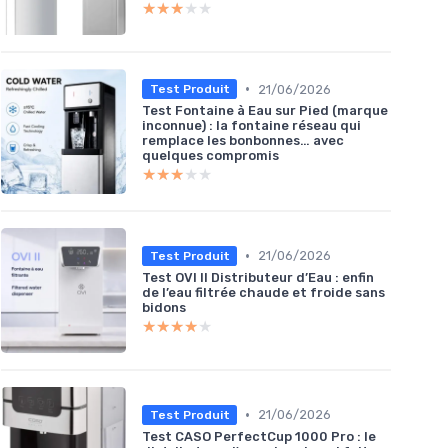
★★★★★
★★★★★
•
21/06/2026
Test Produit
Test Fontaine à Eau sur Pied (marque
inconnue) : la fontaine réseau qui
remplace les bonbonnes… avec
quelques compromis
★★★★★
★★★★★
•
21/06/2026
Test Produit
Test OVI II Distributeur d’Eau : enfin
de l’eau filtrée chaude et froide sans
bidons
★★★★★
★★★★★
•
21/06/2026
Test Produit
Test CASO PerfectCup 1000 Pro : le