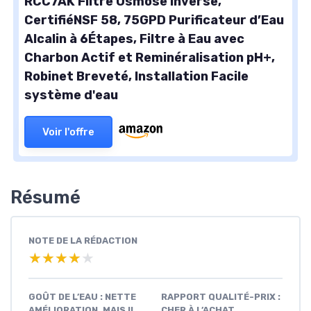
RCC7AK Filtre Osmose Inverse,
CertifiéNSF 58, 75GPD Purificateur d’Eau
Alcalin à 6Étapes, Filtre à Eau avec
Charbon Actif et Reminéralisation pH+,
Robinet Breveté, Installation Facile
système d'eau
Voir l'offre
Résumé
NOTE DE LA RÉDACTION
★★★★★
★★★★★
GOÛT DE L’EAU : NETTE
RAPPORT QUALITÉ-PRIX :
AMÉLIORATION, MAIS IL
CHER À L’ACHAT,