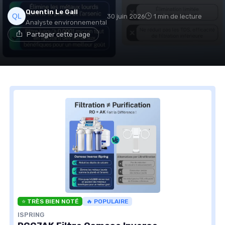
Quentin Le Gall
30 juin 2026
1 min de lecture
Analyste environnemental
Partager cette page
⭐ TRÈS BIEN NOTÉ
🔥 POPULAIRE
ISPRING