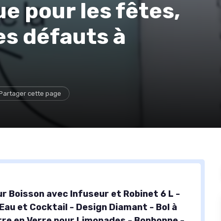
e pour les fêtes,
es défauts à
Partager cette page
r Boisson avec Infuseur et Robinet 6 L -
Eau et Cocktail - Design Diamant - Bol à
rre en Verre pour Limonades - Bonbonne -