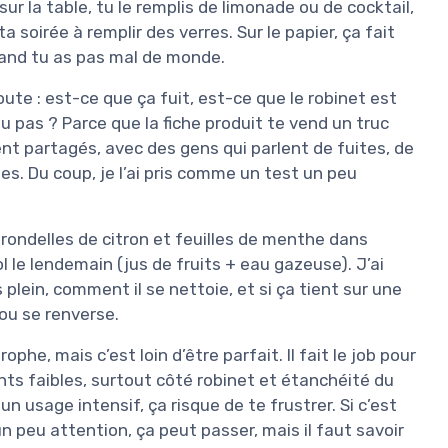
sur la table, tu le remplis de limonade ou de cocktail,
Bonbonne - Bocal - Fêtes et Anniver
 soirée à remplir des verres. Sur le papier, ça fait
quand tu as pas mal de monde.
Voir l'offre
route : est-ce que ça fuit, est-ce que le robinet est
e ou pas ? Parce que la fiche produit te vend un truc
nt partagés, avec des gens qui parlent de fuites, de
es. Du coup, je l’ai pris comme un test un peu
 rondelles de citron et feuilles de menthe dans
l le lendemain (jus de fruits + eau gazeuse). J’ai
lein, comment il se nettoie, et si ça tient sur une
 ou se renverse.
phe, mais c’est loin d’être parfait. Il fait le job pour
ints faibles, surtout côté robinet et étanchéité du
un usage intensif, ça risque de te frustrer. Si c’est
n peu attention, ça peut passer, mais il faut savoir