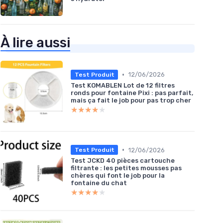
À lire aussi
•
12/06/2026
Test Produit
Test KOMABLEN Lot de 12 filtres
ronds pour fontaine Pixi : pas parfait,
mais ça fait le job pour pas trop cher
★★★★★
★★★★★
•
12/06/2026
Test Produit
Test JCKD 40 pièces cartouche
filtrante : les petites mousses pas
chères qui font le job pour la
fontaine du chat
et Robinet 6
★★★★★
★★★★★
ign Diamant -
imonades -