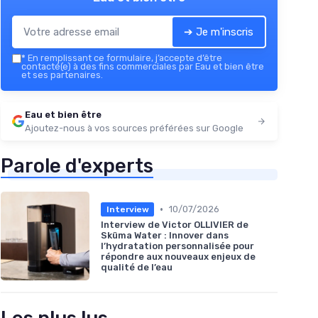
➔ Je m'inscris
*
En remplissant ce formulaire, j’accepte d’être
contacté(e) à des fins commerciales par Eau et bien être
et ses partenaires.
Eau et bien être
Ajoutez-nous à vos sources préférées sur Google
Parole d'experts
•
10/07/2026
Interview
Interview de Victor OLLIVIER de
Sküma Water : Innover dans
l’hydratation personnalisée pour
répondre aux nouveaux enjeux de
qualité de l’eau