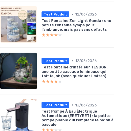
•
12/06/2026
Test Produit
Test Fontaine Zen Light Ganda : une
petite fontaine sympa pour
l’ambiance, mais pas sans défauts
★★★★★
★★★★★
•
12/06/2026
Test Produit
Test Fontaine d'intérieur TESUGN :
une petite cascade lumineuse qui
fait le job (avec quelques limites)
★★★★★
★★★★★
•
13/06/2026
Test Produit
Test Pompe À Eau Électrique
Automatique (ERETYRET) : la petite
pompe pliable qui remplace le bidon à
bascule
★★★★★
★★★★★