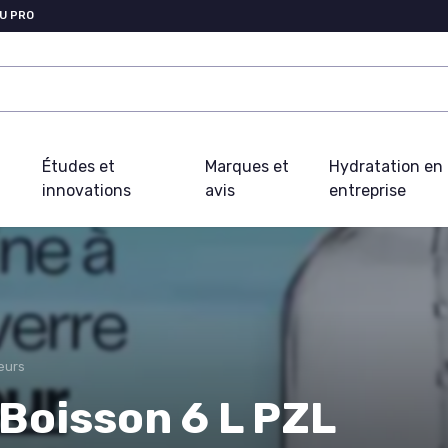
U PRO
Études et
Marques et
Hydratation en
innovations
avis
entreprise
eurs
 Boisson 6 L PZL