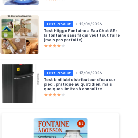
•
12/06/2026
Test Produit
Test Hiigge Fontaine a Eau Chat SE :
la fontaine sans fil qui veut tout faire
(mais pas parfaite)
★★★★★
★★★★★
•
13/06/2026
Test Produit
Test biniliubi distributeur d'eau sur
pied : pratique au quotidien, mais
quelques limites à connaître
★★★★★
★★★★★