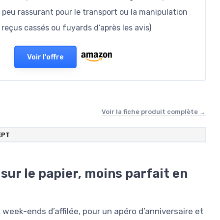
, peu rassurant pour le transport ou la manipulation
 reçus cassés ou fuyards d’après les avis)
Voir l'offre
Voir la fiche produit complète →
EPT
sur le papier, moins parfait en
Distributeur Boisson avec Infuseur 
L - Fontaine à Eau et Cocktail - Des
ux week-ends d’affilée, pour un apéro d’anniversaire et
Bol à Punch - Jarre en Verre pour L