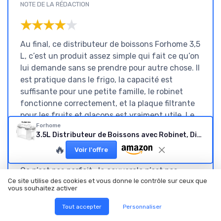
NOTE DE LA RÉDACTION
★★★★★
★★★★★
Au final, ce distributeur de boissons Forhome 3,5
L, c’est un produit assez simple qui fait ce qu’on
lui demande sans se prendre pour autre chose. Il
est pratique dans le frigo, la capacité est
suffisante pour une petite famille, le robinet
fonctionne correctement, et la plaque filtrante
pour les fruits et glaçons est vraiment utile. Le
Forhome
plastique ne sent pas mauvais, il passe au lave-
3.5L Distributeur de Boissons avec Robinet, Distributeur de Boisson en Plastique, Distributeur D'eau pour Réfrigérateur, pour Réfrigérateur, Théière aux fruits, Bouteille de Limonade
vaisselle, et globalement il donne une
🔥
Voir l'offre
impression de solidité correcte pour du PET.
Ce n’est pas parfait : le couvercle n’est pas
Ce site utilise des cookies et vous donne le contrôle sur ceux que
totalement étanche si tu le penches ou que tu
vous souhaitez activer
le secoues, donc à utiliser comme un bac fixe,
pas comme une gourde géante. Le robinet peut
Tout accepter
Personnaliser
laisser une petite goutte après le service, ce qui