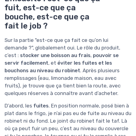
fuit, est-ce que ça
bouche, est-ce que ça
fait le job ?
Sur la partie "est-ce que ça fait ce qu’on lui
demande ?", globalement oui. Le rôle du produit,
c’est :
stocker une boisson au frais
,
pouvoir se
servir facilement
, et
éviter les fuites et les
bouchons au niveau du robinet
. Après plusieurs
remplissages (eau, limonade maison, eau avec
fruits), je trouve que ça tient bien la route, avec
quelques réserves à connaître avant d’acheter.
D’abord, les
fuites
. En position normale, posé bien à
plat dans le frigo, je n’ai pas eu de fuite au niveau du
robinet ni du fond. Le joint du robinet fait le taf. Là
où ça peut fuir un peu, c’est au niveau du couvercle
si tu le penches, le tournes ou si tu le remplis à ras