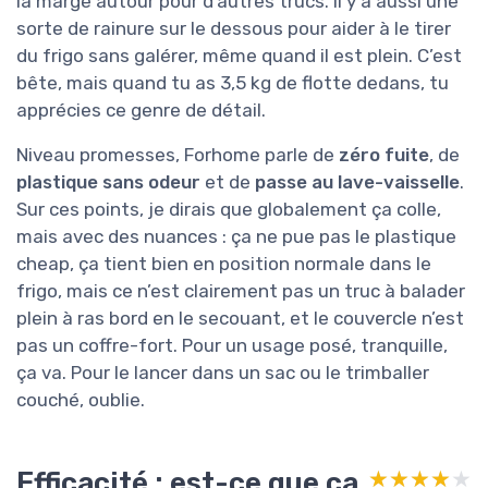
la marge autour pour d’autres trucs. Il y a aussi une
sorte de rainure sur le dessous pour aider à le tirer
du frigo sans galérer, même quand il est plein. C’est
bête, mais quand tu as 3,5 kg de flotte dedans, tu
apprécies ce genre de détail.
Niveau promesses, Forhome parle de
zéro fuite
, de
plastique sans odeur
et de
passe au lave-vaisselle
.
Sur ces points, je dirais que globalement ça colle,
mais avec des nuances : ça ne pue pas le plastique
cheap, ça tient bien en position normale dans le
frigo, mais ce n’est clairement pas un truc à balader
plein à ras bord en le secouant, et le couvercle n’est
pas un coffre-fort. Pour un usage posé, tranquille,
ça va. Pour le lancer dans un sac ou le trimballer
couché, oublie.
Efficacité : est-ce que ça
★★★★★
★★★★★