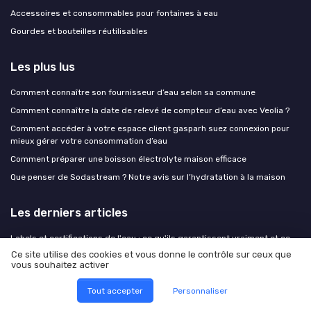
Accessoires et consommables pour fontaines à eau
Gourdes et bouteilles réutilisables
Les plus lus
Comment connaître son fournisseur d’eau selon sa commune
Comment connaître la date de relevé de compteur d’eau avec Veolia ?
Comment accéder à votre espace client gasparh suez connexion pour
mieux gérer votre consommation d’eau
Comment préparer une boisson électrolyte maison efficace
Que penser de Sodastream ? Notre avis sur l’hydratation à la maison
Les derniers articles
Labels et certifications de l'eau : ce qu'ils garantissent vraiment et ce
qu'ils laissent de côté
Ce site utilise des cookies et vous donne le contrôle sur ceux que
vous souhaitez activer
Un spa à Embrun : hydratation de la peau et art de vivre au bord du lac
de Serre‑Ponçon
Tout accepter
Personnaliser
Spa à Embrun : hydratation, beauté de la peau et art de la détente au