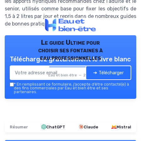
les apports hydriques recommandés chez l’adulte et le
senior, utilisés comme base pour fixer les objectifs de
1,5 à 2 litres par jour et repris dans de nombreux guides
de bonnes pratiques.
Le guide Ultime pour
choisir ses fontaines à
eau professionnelles
Téléchargez gratuitement le livre blanc
➔ Télécharger
Eau et bien être — 2026
*
En remplissant ce formulaire, j’accepte d’être contacté(e) à
des fins commerciales par Eau et bien être et ses
partenaires.
Résumer
ChatGPT
Claude
Mistral