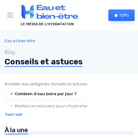
Panneau de gestion des cookies
TOPs
LE MÉDIA DE L'HYDRATATION
Eau et bien être
Blog
Conseils et astuces
Accéder aux catégories Conseils et astuces :
»
Combien d'eau boire par jour ?
»
Meilleures boissons pour s’hydrater
Tout voir
»
Hydratation et alimentation
À la une
»
Signes de déshydratation