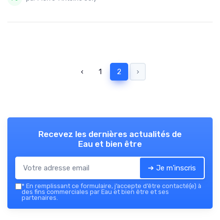
‹
1
2
›
Recevez les dernières actualités de
Eau et bien être
➔ Je m'inscris
*
En remplissant ce formulaire, j’accepte d’être contacté(e) à
des fins commerciales par Eau et bien être et ses
partenaires.