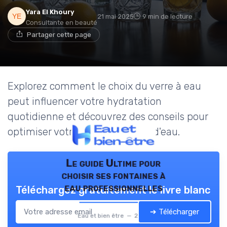
Yara El Khoury
21 mai 2025
9 min de lecture
Consultante en beauté
Partager cette page
Explorez comment le choix du verre à eau
peut influencer votre hydratation
quotidienne et découvrez des conseils pour
optimiser votre consommation d'eau.
Le guide Ultime pour
choisir ses fontaines à
eau professionnelles
Téléchargez gratuitement le livre blanc
➔ Télécharger
Eau et bien être — 2026