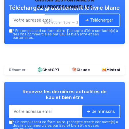
eau professionnelles
Téléchargez gratuitement le livre blanc
➔ Télécharger
Eau et bien être — 2026
*
En remplissant ce formulaire, j’accepte d’être contacté(e) à
des fins commerciales par Eau et bien être et ses
partenaires.
Résumer
ChatGPT
Claude
Mistral
Recevez les dernières actualités de
Eau et bien être
➔ Je m'inscris
*
En remplissant ce formulaire, j’accepte d’être contacté(e) à
des fins commerciales par Eau et bien être et ses
partenaires.