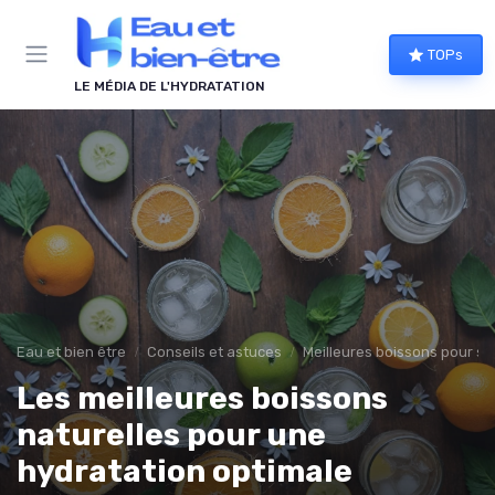
Panneau de gestion des cookies
TOPs
LE MÉDIA DE L'HYDRATATION
Eau et bien être
Conseils et astuces
Meilleures boissons pour s’
Les meilleures boissons
naturelles pour une
hydratation optimale