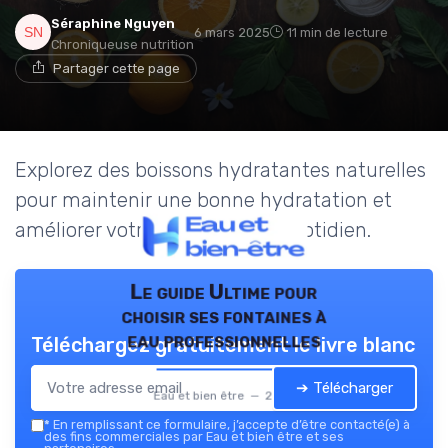
Séraphine Nguyen
6 mars 2025
11 min de lecture
Chroniqueuse nutrition
Partager cette page
Explorez des boissons hydratantes naturelles
pour maintenir une bonne hydratation et
améliorer votre bien-être au quotidien.
Le guide Ultime pour
choisir ses fontaines à
eau professionnelles
Téléchargez gratuitement le livre blanc
➔ Télécharger
Eau et bien être — 2026
*
En remplissant ce formulaire, j’accepte d’être contacté(e) à
des fins commerciales par Eau et bien être et ses