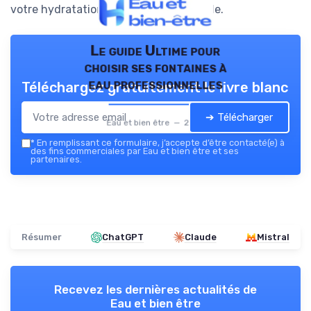
votre hydratation et votre santé globale.
Le guide Ultime pour
choisir ses fontaines à
eau professionnelles
Téléchargez gratuitement le livre blanc
➔ Télécharger
Eau et bien être — 2026
*
En remplissant ce formulaire, j’accepte d’être contacté(e) à
des fins commerciales par Eau et bien être et ses
partenaires.
Résumer
ChatGPT
Claude
Mistral
Recevez les dernières actualités de
Eau et bien être