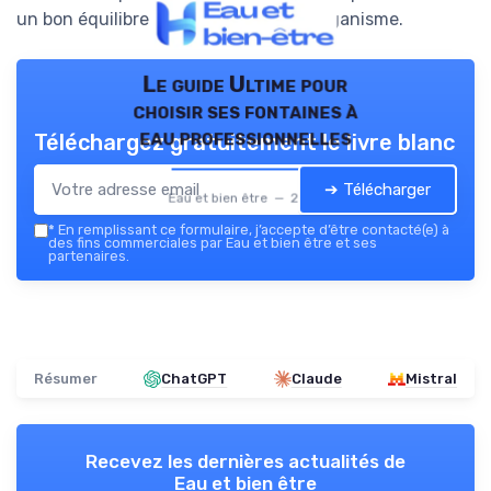
un bon équilibre minéral dans votre organisme.
Le guide Ultime pour
choisir ses fontaines à
eau professionnelles
Téléchargez gratuitement le livre blanc
➔ Télécharger
Eau et bien être — 2026
*
En remplissant ce formulaire, j’accepte d’être contacté(e) à
des fins commerciales par Eau et bien être et ses
partenaires.
Résumer
ChatGPT
Claude
Mistral
Recevez les dernières actualités de
Eau et bien être