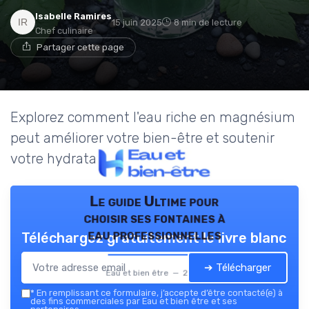
Isabelle Ramires
15 juin 2025
8 min de lecture
Chef culinaire
Partager cette page
Explorez comment l'eau riche en magnésium
peut améliorer votre bien-être et soutenir
votre hydratation quotidienne.
Le guide Ultime pour
choisir ses fontaines à
eau professionnelles
Téléchargez gratuitement le livre blanc
➔ Télécharger
Eau et bien être — 2026
*
En remplissant ce formulaire, j’accepte d’être contacté(e) à
des fins commerciales par Eau et bien être et ses