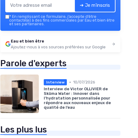
➔ Je m'inscris
*
En remplissant ce formulaire, j’accepte d’être
contacté(e) à des fins commerciales par Eau et bien être
et ses partenaires.
Eau et bien être
Ajoutez-nous à vos sources préférées sur Google
Parole d'experts
•
10/07/2026
Interview
Interview de Victor OLLIVIER de
Sküma Water : Innover dans
l’hydratation personnalisée pour
répondre aux nouveaux enjeux de
qualité de l’eau
Les plus lus