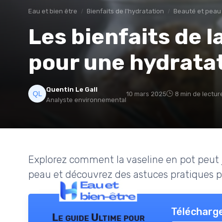
Eau et bien être
Bienfaits de l'hydratation
Beauté et peau
Les bienfaits de l
pour une hydrata
Quentin Le Gall
10 mars 2025
8 min de lectur
Analyste environnemental
Explorez comment la vaseline en pot peut jo
peau et découvrez des astuces pratiques po
Télécharge
Le guide Ultime pour