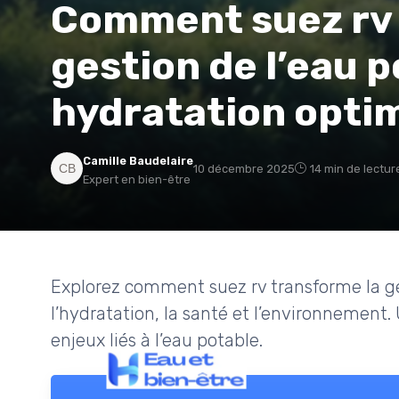
Comment suez rv 
gestion de l’eau 
hydratation opti
Camille Baudelaire
10 décembre 2025
14 min de lectur
Expert en bien-être
Explorez comment suez rv transforme la ges
l’hydratation, la santé et l’environnemen
enjeux liés à l’eau potable.