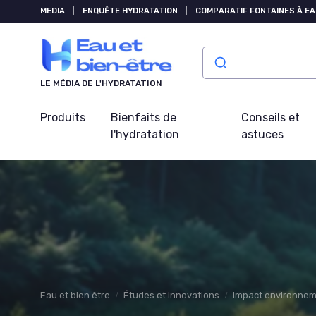
Panneau de gestion des cookies
MEDIA
|
ENQUÊTE HYDRATATION
|
COMPARATIF FONTAINES À EA
LE MÉDIA DE L'HYDRATATION
Produits
Bienfaits de
Conseils et
l'hydratation
astuces
Eau et bien être
Études et innovations
Impact environneme