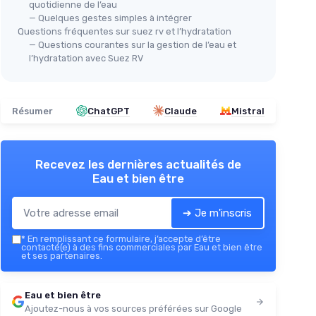
quotidienne de l’eau
— Quelques gestes simples à intégrer
Questions fréquentes sur suez rv et l’hydratation
— Questions courantes sur la gestion de l’eau et
l’hydratation avec Suez RV
Résumer
ChatGPT
Claude
Mistral
Recevez les dernières actualités de
Eau et bien être
➔ Je m'inscris
*
En remplissant ce formulaire, j’accepte d’être
contacté(e) à des fins commerciales par Eau et bien être
et ses partenaires.
Eau et bien être
Ajoutez-nous à vos sources préférées sur Google