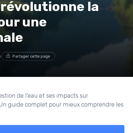
révolutionne la
pour une
male
e
Partager cette page
tion de l’eau et ses impacts sur
t. Un guide complet pour mieux comprendre les