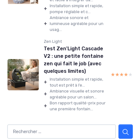
Installation simple et rapide,
+
pompe réglable et c...
Ambiance sonore et
+
lumineuse agréable pour un
usag...
Zen Light
Test Zen'Light Cascade
V2 : une petite fontaine
zen qui fait le job (avec
quelques limites)
★★★★★
★★★★★
Installation simple et rapide,
+
tout est prêt à l’e...
Ambiance visuelle et sonore
+
agréable pour un salon...
Bon rapport qualité-prix pour
+
une première fontain...