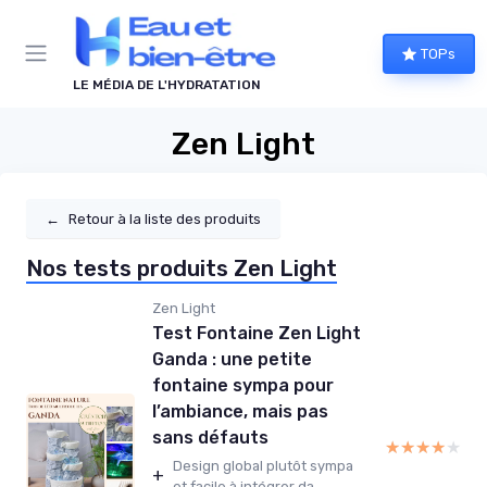
Panneau de gestion des cookies
TOPs
LE MÉDIA DE L'HYDRATATION
Zen Light
←
Retour à la liste des produits
Nos tests produits Zen Light
Zen Light
Test Fontaine Zen Light
Ganda : une petite
fontaine sympa pour
l’ambiance, mais pas
sans défauts
★★★★★
★★★★★
Design global plutôt sympa
+
et facile à intégrer da...