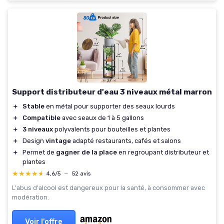
Support distributeur d'eau 3 niveaux métal marron
＋
Stable
en métal pour supporter des seaux lourds
＋
Compatible
avec seaux de 1 à 5 gallons
＋
3 niveaux
polyvalents pour bouteilles et plantes
＋
Design
vintage
adapté restaurants, cafés et salons
＋
Permet de
gagner de la place
en regroupant distributeur et
plantes
★★★★★
★★★★★
4,6/5
—
52 avis
L'abus d'alcool est dangereux pour la santé, à consommer avec
modération.
Voir l'offre