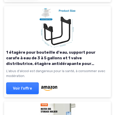
1 étagère pour bouteille d'eau, support pour
carafe à eau de 3 à 5 gallons et 1 valve
distributrice, étagère antidérapante pour
refroidisseur d'eau potable, support pour carafe à
L'abus d'alcool est dangereux pour la santé, à consommer avec
eau,
modération.
Voir l'offre