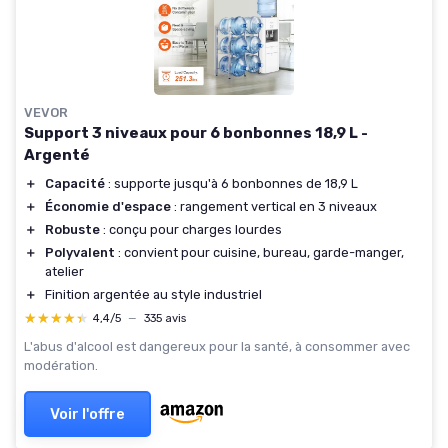
VEVOR
Support 3 niveaux pour 6 bonbonnes 18,9 L -
Argenté
＋
Capacité
: supporte jusqu'à 6 bonbonnes de 18,9 L
＋
Économie d'espace
: rangement vertical en 3 niveaux
＋
Robuste
: conçu pour charges lourdes
＋
Polyvalent
: convient pour cuisine, bureau, garde-manger,
atelier
＋
Finition argentée au style industriel
★★★★★
★★★★★
4,4/5
—
335 avis
L'abus d'alcool est dangereux pour la santé, à consommer avec
modération.
Voir l'offre