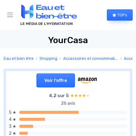
Panneau de gestion des cookies
TOPs
LE MÉDIA DE L'HYDRATATION
YourCasa
Eau et bien être
Shopping
Accessoires et consommables pour fontaines à eau
Acces
Voir l'offre
4,2 sur 5
★★★★★
★★★★★
26 avis
5 ★
4 ★
3 ★
2 ★