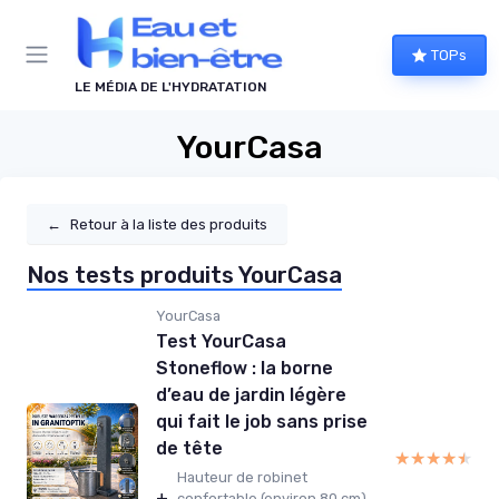
Panneau de gestion des cookies
TOPs
LE MÉDIA DE L'HYDRATATION
YourCasa
←
Retour à la liste des produits
Nos tests produits YourCasa
YourCasa
Test YourCasa
Stoneflow : la borne
d’eau de jardin légère
qui fait le job sans prise
de tête
★★★★★
★★★★★
Hauteur de robinet
+
confortable (environ 80 cm),