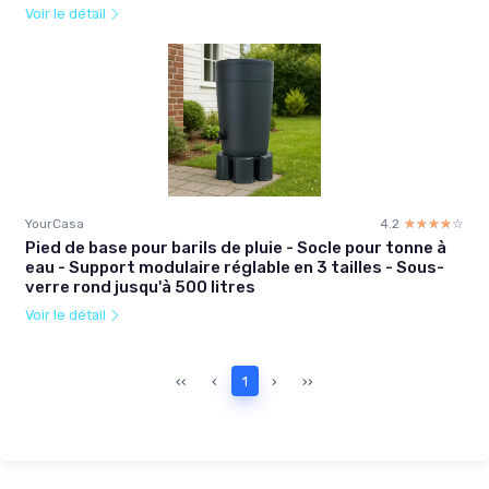
Voir le détail
YourCasa
4.2
☆☆☆☆☆
★★★★★
Pied de base pour barils de pluie - Socle pour tonne à
eau - Support modulaire réglable en 3 tailles - Sous-
verre rond jusqu'à 500 litres
Voir le détail
‹‹
‹
1
›
››