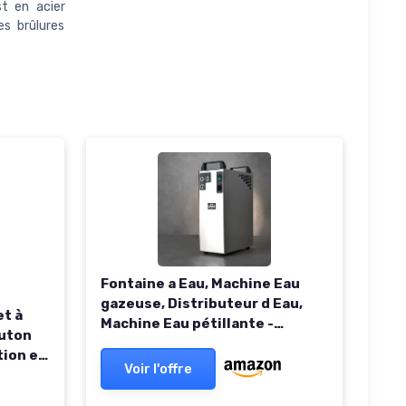
t en acier
es brûlures
Fontaine a Eau, Machine Eau
gazeuse, Distributeur d Eau,
et à
Machine Eau pétillante -
uton
Externer Karbonator 200L
tion et
Voir l'offre
00 ml,
cluse,