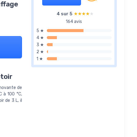
uffage
4 sur 5
★★★★★
★★★★★
164 avis
5 ★
4 ★
3 ★
2 ★
1 ★
toir
nnovante de
C à 100 °C,
 de 3 L, il