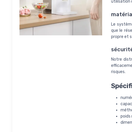
utilisation
matéria
Le système
que le rés
propre et s
sécurit
Notre dist
efficaceme
risques.
Spécif
numéro
capaci
méthod
poids 
dimen