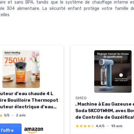
aire et sans BPA, tandis que le système de chauffage interne es
ble 304 alimentaire. La sécurité enfant protège votre famille d
elles
buteur d'eau chaude 4 L
SMEG
oire Bouilloire Thermopot
, Machine à Eau Gazeuse 
buteur électrique d'eau
Soda SKC01WHM, avec Bo
 thermos 750 W (Noir)
★
★
5/5
—
2 avis
de Contrôle de Gazéifica
Egouttoir, Bouteille de 8
★★★★★
★★★★★
4,4/5
—
93 avis
 l'offre
Cartouche de CO2 Non In