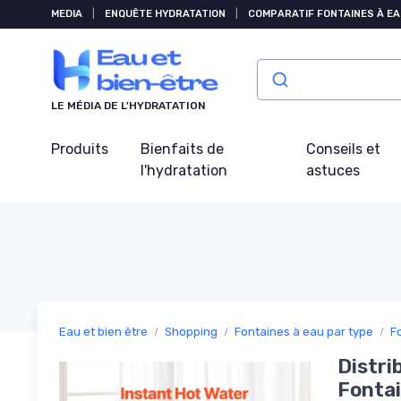
Panneau de gestion des cookies
MEDIA
|
ENQUÊTE HYDRATATION
|
COMPARATIF FONTAINES À EA
LE MÉDIA DE L'HYDRATATION
Produits
Bienfaits de
Conseils et
l'hydratation
astuces
Eau et bien être
Shopping
Fontaines à eau par type
F
Distri
Fontai