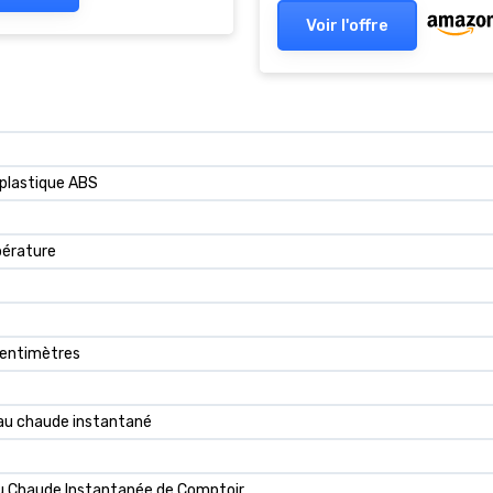
Blanc Mat 24.5 cm x 13.5 
Voir l'offre
cm Blanc Mat
 plastique ABS
pérature
centimètres
eau chaude instantané
au Chaude Instantanée de Comptoir