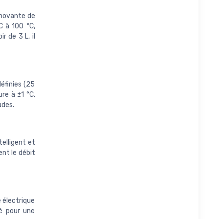
nnovante de
C à 100 °C,
 de 3 L, il
éfinies (25
ure à ±1 °C,
udes.
telligent et
nt le débit
e électrique
té pour une