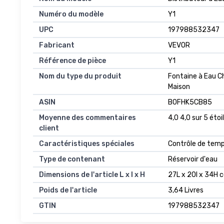
Numéro du modèle
Y1
UPC
197988532347
Fabricant
VEVOR
Référence de pièce
Y1
Nom du type du produit
Fontaine à Eau C
Maison
ASIN
B0FHK5CB85
Moyenne des commentaires
4,0 4,0 sur 5 étoi
client
Caractéristiques spéciales
Contrôle de tem
Type de contenant
Réservoir d'eau
Dimensions de l'article L x l x H
27L x 20l x 34H 
Poids de l'article
3,64 Livres
GTIN
197988532347