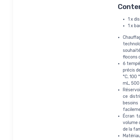
Conten
1 x di
1 x b
Chauffag
technol
souhaité
flocons 
6 tempér
précis d
°C, 100 
mL, 500
Réservoi
ce distr
besoins 
facileme
Écran ta
volume d
de la fa
Matériau