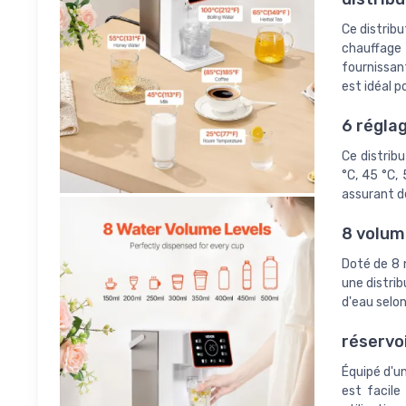
Ce distrib
chauffage 
fournissan
est idéal p
6 régla
Ce distrib
°C, 45 °C, 
assurant d
8 volum
Doté de 8 n
une distri
d'eau selon
réservo
Équipé d'un
est facile