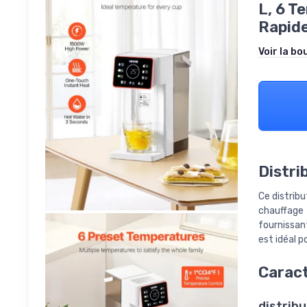
L, 6 T
Rapide
Voir la bo
Distri
Ce distrib
chauffage 
fournissan
est idéal p
Caract
distrib