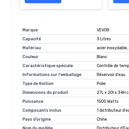
HWS 1168 simple
Marque
VEVOR
Capacité
3 Litres
Matériau
acier inoxydable,
Couleur
Blanc
Caractéristique spéciale
Contrôle de tem
Informations sur l'emballage
Réservoir d'eau
Type de finition
Polie
Dimensions du produit
27L x 20l x 34H 
Puissance
1500 Watts
Composants inclus
1 distributeur d'
Pays d’origine
Chine
Nom du modèle
Distributeur d'E