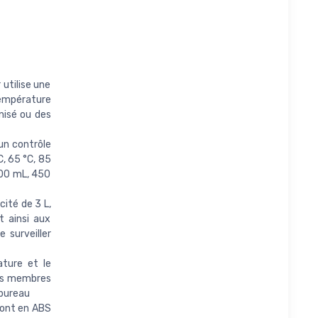
utilise une
empérature
rnisé ou des
un contrôle
, 65 °C, 85
400 mL, 450
cité de 3 L,
t ainsi aux
 surveiller
ature et le
 les membres
 bureau
 sont en ABS