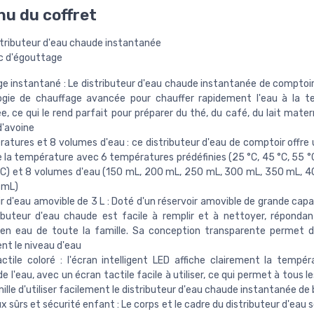
u du coffret
stributeur d'eau chaude instantanée
ac d'égouttage
e instantané : Le distributeur d'eau chaude instantanée de comptoir 
ogie de chauffage avancée pour chauffer rapidement l'eau à la t
e, ce qui le rend parfait pour préparer du thé, du café, du lait mate
d'avoine
atures et 8 volumes d'eau : ce distributeur d'eau de comptoir offre 
e la température avec 6 températures prédéfinies (25 °C, 45 °C, 55 °C
°C) et 8 volumes d'eau (150 mL, 200 mL, 250 mL, 300 mL, 350 mL, 
 mL)
r d'eau amovible de 3 L : Doté d'un réservoir amovible de grande capa
ibuteur d'eau chaude est facile à remplir et à nettoyer, répondan
en eau de toute la famille. Sa conception transparente permet de
nt le niveau d'eau
ctile coloré : l'écran intelligent LED affiche clairement la tempér
e l'eau, avec un écran tactile facile à utiliser, ce qui permet à tous
mille d'utiliser facilement le distributeur d'eau chaude instantanée de
x sûrs et sécurité enfant : Le corps et le cadre du distributeur d'eau