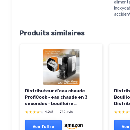
aliment
inoxyda
accident
Produits similaires
Distributeur d'eau chaude
Distri
ProfiCook - eau chaude en 3
Bouill
secondes - bouilloire
Distri
électrique - capacité de 2,2
chaude
★★★★★
★★★★★
★★★★
★★★★
4,2/5
—
742 avis
litres - boîtier en acier
inoxydable - affichage en acier
Voir l'offre
Voir
inoxydable - 2600 watts - PC-