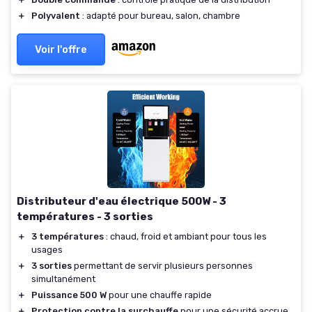
＋
Polyvalent
: adapté pour bureau, salon, chambre
Voir l'offre
Distributeur d'eau électrique 500W - 3
températures - 3 sorties
＋
3 températures
: chaud, froid et ambiant pour tous les
usages
＋
3 sorties
permettant de servir plusieurs personnes
simultanément
＋
Puissance 500 W
pour une chauffe rapide
＋
Protection contre la surchauffe
pour une sécurité accrue