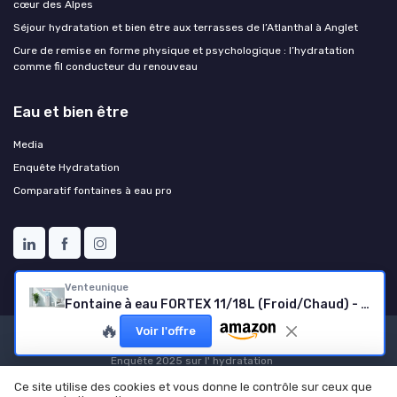
cœur des Alpes
Séjour hydratation et bien être aux terrasses de l’Atlanthal à Anglet
Cure de remise en forme physique et psychologique : l’hydratation
comme fil conducteur du renouveau
Eau et bien être
Media
Enquête Hydratation
Comparatif fontaines à eau pro
Venteunique
Fontaine à eau FORTEX 11/18L (Froid/Chaud) - Blanc
🔥
Voir l'offre
Mentions légales
Politique de confidentialité
Grande
Enquête 2025 sur l' hydratation
© Eau et bien être 2026
Ce site utilise des cookies et vous donne le contrôle sur ceux que