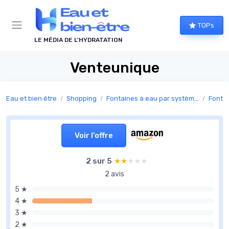
Panneau de gestion des cookies
TOPs
LE MÉDIA DE L'HYDRATATION
Venteunique
Eau et bien être
Shopping
Fontaines à eau par système d’alimentation
Fonta
Voir l'offre
2 sur 5
★★★★★
★★★★★
2 avis
5 ★
4 ★
3 ★
2 ★