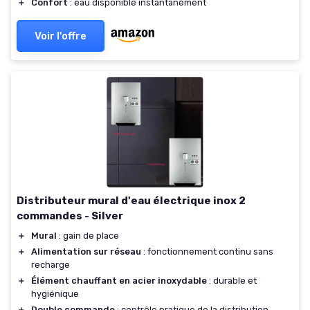
＋
Confort
: eau disponible instantanément
Voir l'offre
Distributeur mural d'eau électrique inox 2
commandes - Silver
＋
Mural
: gain de place
＋
Alimentation sur réseau
: fonctionnement continu sans
recharge
＋
Élément chauffant en acier inoxydable
: durable et
hygiénique
＋
Double commande
: contrôle pratique de la distribution