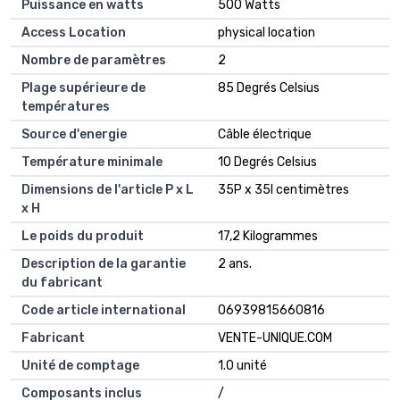
Puissance en watts
500 Watts
Access Location
physical location
Nombre de paramètres
2
Plage supérieure de
85 Degrés Celsius
températures
Source d'energie
Câble électrique
Température minimale
10 Degrés Celsius
Dimensions de l'article P x L
35P x 35l centimètres
x H
Le poids du produit
17,2 Kilogrammes
Description de la garantie
2 ans.
du fabricant
Code article international
06939815660816
Fabricant
VENTE-UNIQUE.COM
Unité de comptage
1.0 unité
Composants inclus
/