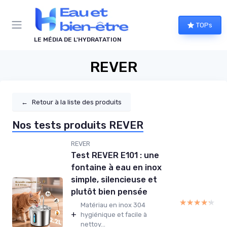
Panneau de gestion des cookies
TOPs
LE MÉDIA DE L'HYDRATATION
REVER
←
Retour à la liste des produits
Nos tests produits REVER
REVER
Test REVER E101 : une
fontaine à eau en inox
simple, silencieuse et
plutôt bien pensée
★★★★★
★★★★★
Matériau en inox 304
+
hygiénique et facile à
nettoy...