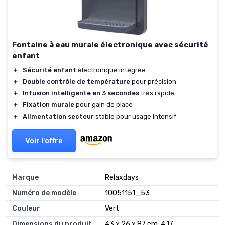
Fontaine à eau murale électronique avec sécurité
enfant
＋
Sécurité enfant
électronique intégrée
＋
Double contrôle de température
pour précision
＋
Infusion intelligente en 3 secondes
très rapide
＋
Fixation murale
pour gain de place
＋
Alimentation secteur
stable pour usage intensif
Voir l'offre
Marque
‎Relaxdays
Numéro de modèle
‎10051151_53
Couleur
‎Vert
Dimensions du produit
‎43 x 26 x 87 cm; 4,17