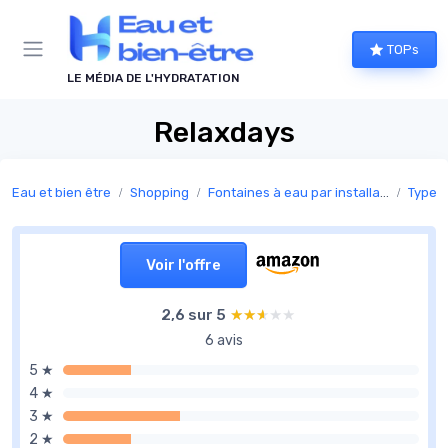
Panneau de gestion des cookies
TOPs
LE MÉDIA DE L'HYDRATATION
Relaxdays
Eau et bien être
Shopping
Fontaines à eau par installation
Types 
Voir l'offre
2,6 sur 5
★★★★★
★★★★★
6 avis
5 ★
4 ★
3 ★
2 ★