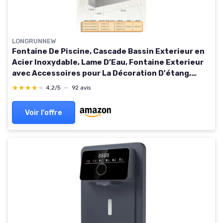
LONGRUNNEW
Fontaine De Piscine, Cascade Bassin Exterieur en
Acier Inoxydable, Lame D’Eau, Fontaine Exterieur
avec Accessoires pour La Décoration D'étang,
Patio,Jardin (Long 30cm, Largeur 15cm) Largeur
★★★★★
★★★★★
4,2/5
—
92 avis
15cm 30cm
Voir l'offre