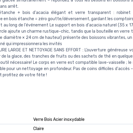
 glacée simultanément – répondez à tous les besoins en boissons s
ans arrêt.
étanche + bois d'acacia élégant et verre transparent : robinet
e en bois étanche = zéro goutte/déversement, gardant les comptoirs
t au long de l'événement Le support en bois d'acacia naturel (35 x 17
rcle ajoute un charme rustique-chic, tandis que la bouteille en verre
e diamètre × 24 cm de hauteur) présente des boissons vibrantes, un 
né qui impressionnera les invités
RE LARGE ET NETTOYAGE SANS EFFORT : L’ouverture généreuse v
r de la glace, des tranches de fruits ou des sachets de thé en quelqu
outil nécessaire! Le corps en verre est compatible lave-vaisselle ; le
le pour un nettoyage en profondeur. Pas de coins difficiles d'accès 
 profitez de votre fête !
Verre Bois Acier inoxydable
Claire