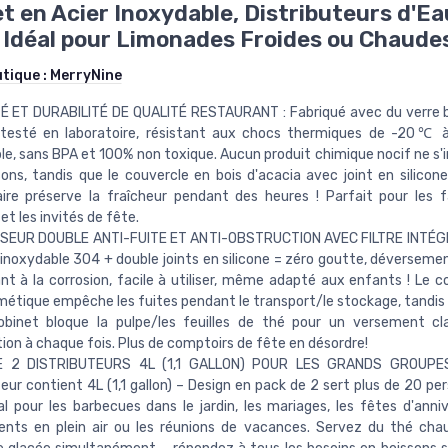
t en Acier Inoxydable, Distributeurs d'Ea
 Idéal pour Limonades Froides ou Chaude
utique :
MerryNine
É ET DURABILITÉ DE QUALITÉ RESTAURANT : Fabriqué avec du verre b
 (testé en laboratoire, résistant aux chocs thermiques de -20℃
le, sans BPA et 100% non toxique. Aucun produit chimique nocif ne s'i
sons, tandis que le couvercle en bois d'acacia avec joint en silicone
ire préserve la fraîcheur pendant des heures ! Parfait pour les fa
et les invités de fête.
SEUR DOUBLE ANTI-FUITE ET ANTI-OBSTRUCTION AVEC FILTRE INTÉGRÉ
 inoxydable 304 + double joints en silicone = zéro goutte, déversemen
nt à la corrosion, facile à utiliser, même adapté aux enfants ! Le c
métique empêche les fuites pendant le transport/le stockage, tandis q
robinet bloque la pulpe/les feuilles de thé pour un versement cl
ion à chaque fois. Plus de comptoirs de fête en désordre!
E 2 DISTRIBUTEURS 4L (1,1 GALLON) POUR LES GRANDS GROUPES
teur contient 4L (1,1 gallon) – Design en pack de 2 sert plus de 20 pe
éal pour les barbecues dans le jardin, les mariages, les fêtes d'anniv
nts en plein air ou les réunions de vacances. Servez du thé cha