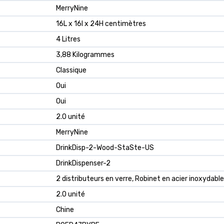
MerryNine
16L x 16l x 24H centimètres
4 Litres
3,88 Kilogrammes
Classique
Oui
Oui
2.0 unité
MerryNine
DrinkDisp-2-Wood-StaSte-US
DrinkDispenser-2
2 distributeurs en verre, Robinet en acier inoxydable
2.0 unité
Chine