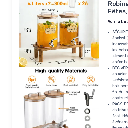
Robine
Fêtes,
Voir la bo
SÉCURIT
épaissi
incassab
les bois
alimenta
enfants 
BEC VER
en acier
—résista
bois her
fin du 
obstruct
PACK D
distribu
fois! Id
événeme