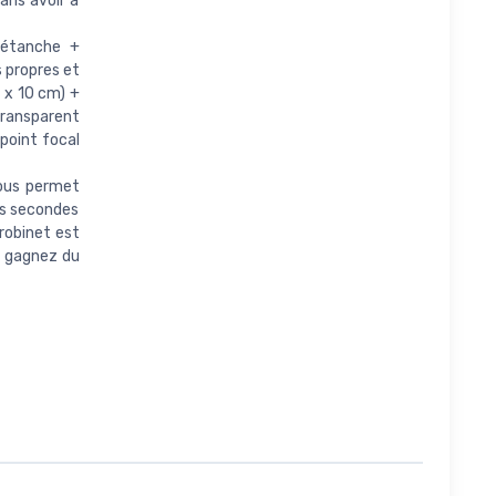
ans avoir à
 étanche +
 propres et
 x 10 cm) +
 transparent
point focal
ous permet
es secondes
 robinet est
– gagnez du