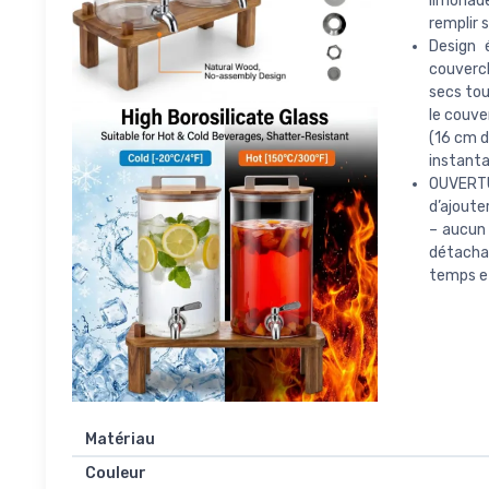
limonade
remplir s
Design 
couvercl
secs tou
le couve
(16 cm d
instanta
OUVERTU
d’ajoute
– aucun 
détachab
temps et
Matériau
Couleur