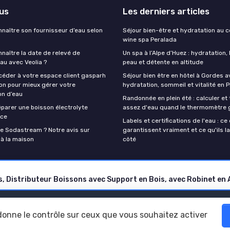
lus
Les derniers articles
aître son fournisseur d’eau selon
Séjour bien-être et hydratation au 
wine spa Peralada
aître la date de relevé de
Un spa à l’Alpe d’Huez : hydratation,
au avec Veolia ?
peau et détente en altitude
der à votre espace client gasparh
Séjour bien être en hôtel à Gordes a
on pour mieux gérer votre
hydratation, sommeil et vitalité en 
n d’eau
Randonnée en plein été : calculer et
arer une boisson électrolyte
assez d'eau quand le thermomètre 
ace
Labels et certifications de l'eau : ce 
e Sodastream ? Notre avis sur
garantissent vraiment et ce qu'ils l
 à la maison
côté
 légales
Politique de confidentialité
Grande Enquête 2025 sur l' hy
 donne le contrôle sur ceux que vous souhaitez activer
© Eau et bien être 2026