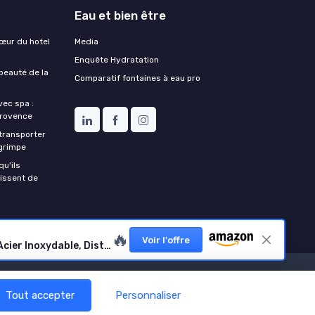
Eau et bien être
cœur du hotel
Media
Enquête Hydratation
 beauté de la
Comparatif fontaines à eau pro
vec spa :
Provence
 transporter
grimpe
qu'ils
aissent de
🔥
Voir l'offre
�MerryNine 2x4L Verre Distributeurs de Boissons, Distributeur Boissons avec Support en Bois, avec Robinet en Acier Inoxydable, Distributeurs d'Eau pour Fêtes, Idéal pour Limonades Froides ou Chaudes
dratation
Tout accepter
Personnaliser