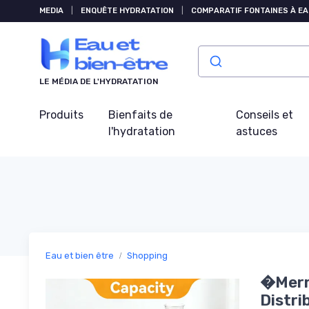
Panneau de gestion des cookies
MEDIA
|
ENQUÊTE HYDRATATION
|
COMPARATIF FONTAINES À EA
LE MÉDIA DE L'HYDRATATION
Produits
Bienfaits de
Conseils et
l'hydratation
astuces
Eau et bien être
Shopping
�Merry
Distri