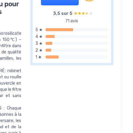
u pour
s
3,5 sur 5
★★★★★
★★★★★
71 avis
5 ★
orosilicate
4 ★
 à 150℃) –
3 ★
nfiltre dans
2 ★
 de qualité
1 ★
milles, les
 : robinet
t ou rouille
ouvercle en
ue le filtre
air et sans
 : Chaque
rsonnes à la
ersaire, les
ud et de la