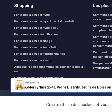
Shopping
Les plus 
Fontaines à eau par type
Comment conn
sa commune
Fontaines à eau par système d’alimentation
Comment conn
Fontaines à eau par type d’eau
compteur d’e
Fontaines à eau avec filtration
Comment accé
Fontaines à eau par usage
suez connexi
consommatio
Fontaines à eau par installation
Comment prép
Fontaines à eau par fonctionnalités
maison effic
Fontaines à eau par design
Que penser d
Accessoires et consommables pour fontaines à
l’hydratation
eau
Gourdes et bouteilles réutilisables
MerryNine
Mentions
Ce site utilise des cookies et vous