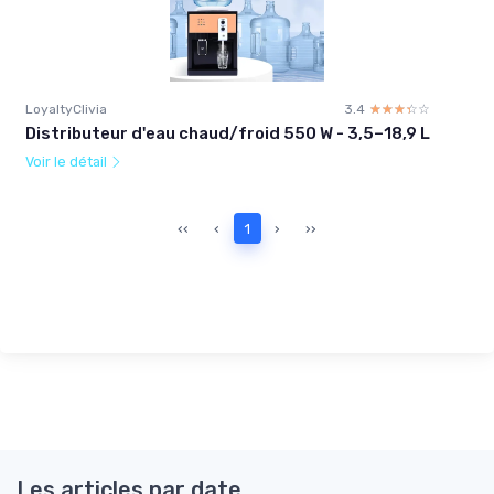
LoyaltyClivia
3.4
☆☆☆☆☆
★★★★★
Distributeur d'eau chaud/froid 550 W - 3,5–18,9 L
Voir le détail
‹‹
‹
1
›
››
Les articles par date