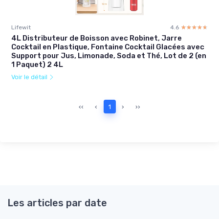
Lifewit
4.6
☆☆☆☆☆
★★★★★
4L Distributeur de Boisson avec Robinet, Jarre
Cocktail en Plastique, Fontaine Cocktail Glacées avec
Support pour Jus, Limonade, Soda et Thé, Lot de 2 (en
1 Paquet) 2 4L
Voir le détail
‹‹
‹
1
›
››
Les articles par date