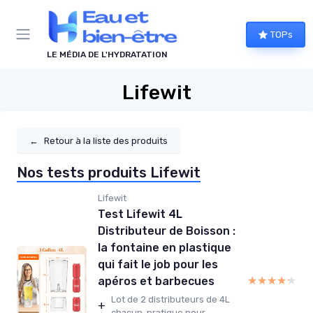
Panneau de gestion des cookies
TOPs
LE MÉDIA DE L'HYDRATATION
Lifewit
←
Retour à la liste des produits
Nos tests produits Lifewit
Lifewit
Test Lifewit 4L
Distributeur de Boisson :
la fontaine en plastique
qui fait le job pour les
★★★★★
★★★★★
apéros et barbecues
Lot de 2 distributeurs de 4L
+
chacun, pratique pour...