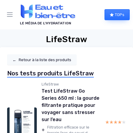
Panneau de gestion des cookies
TOPs
LE MÉDIA DE L'HYDRATATION
LifeStraw
←
Retour à la liste des produits
Nos tests produits LifeStraw
LifeStraw
Test LifeStraw Go
Series 650 ml : la gourde
filtrante pratique pour
voyager sans stresser
sur l’eau
★★★★★
★★★★★
Filtration efficace sur le
+
terrain (pas de souci d...