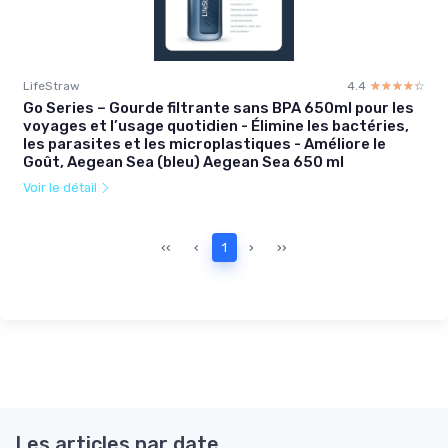
LifeStraw
4.4
☆☆☆☆☆
★★★★★
Go Series – Gourde filtrante sans BPA 650ml pour les
voyages et l’usage quotidien - Élimine les bactéries,
les parasites et les microplastiques - Améliore le
Goût, Aegean Sea (bleu) Aegean Sea 650 ml
Voir le détail
‹‹
‹
1
›
››
Les articles par date