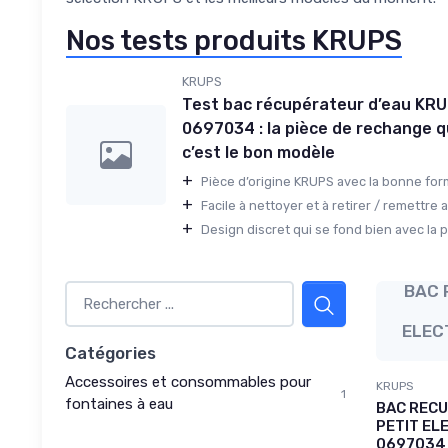
Nos tests produits KRUPS
KRUPS
Test bac récupérateur d’eau KR
0697034 : la pièce de rechange qui
c’est le bon modèle
+
Pièce d’origine KRUPS avec la bonne form
+
Facile à nettoyer et à retirer / remettre a
+
Design discret qui se fond bien avec la pl
BAC 
ELEC
Catégories
Accessoires et consommables pour
KRUPS
1
fontaines à eau
BAC RECU
PETIT EL
0697034