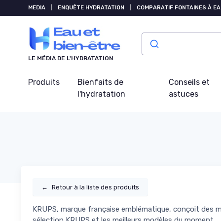
Panneau de gestion des cookies
MEDIA
|
ENQUÊTE HYDRATATION
|
COMPARATIF FONTAINES À EA
LE MÉDIA DE L'HYDRATATION
Produits
Bienfaits de
Conseils et
l'hydratation
astuces
←
Retour à la liste des produits
KRUPS, marque française emblématique, conçoit des machi
sélection KRUPS et les meilleurs modèles du moment.