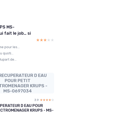
UPS MS-
 fait le job… si
★★★★★
★★★★★
e pour les...
u quoti...
upart de...
RECUPERATEUR D EAU
POUR PETIT
TROMENAGER KRUPS -
MS-0697034
3.9
☆☆☆☆☆
★★★★★
PERATEUR D EAU POUR
ECTROMENAGER KRUPS - MS-