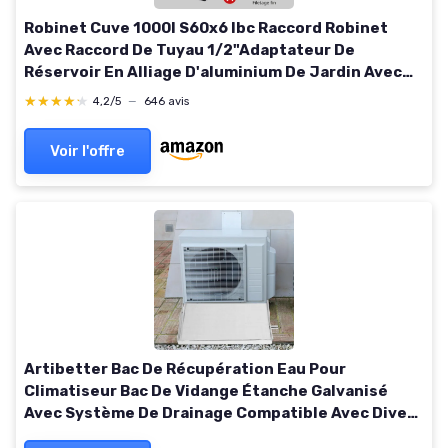
Robinet Cuve 1000l S60x6 Ibc Raccord Robinet
Avec Raccord De Tuyau 1/2"Adaptateur De
Réservoir En Alliage D'aluminium De Jardin Avec
Adaptateur En Plastique Pour De Cuve
★★★★★
★★★★★
4,2/5
—
646 avis
Voir l'offre
Artibetter Bac De Récupération Eau Pour
Climatiseur Bac De Vidange Étanche Galvanisé
Avec Système De Drainage Compatible Avec Divers
Modèles De Climatiseurs