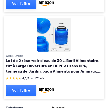
Voir l'offre
GARRONDA
Lot de 2 réservoir d'eau de 30 L, Baril Alimentaire,
fût à Large Ouverture en HDPE et sans BPA,
tonneau de Jardin, bac à Aliments pour Animaux,
conteneur d'eau, tonneau Universel GD-0078 2 30L
★★★★★
★★★★★
4,5/5
—
157 avis
Voir l'offre