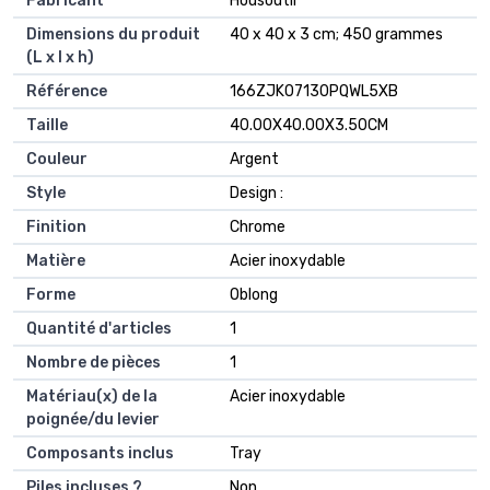
Fabricant
‎Housoutil
Dimensions du produit
‎40 x 40 x 3 cm; 450 grammes
(L x l x h)
Référence
‎166ZJK07130PQWL5XB
Taille
‎40.00X40.00X3.50CM
Couleur
‎Argent
Style
‎Design :
Finition
‎Chrome
Matière
‎Acier inoxydable
Forme
‎Oblong
Quantité d'articles
‎1
Nombre de pièces
‎1
Matériau(x) de la
‎Acier inoxydable
poignée/du levier
Composants inclus
‎Tray
Piles incluses ?
‎Non