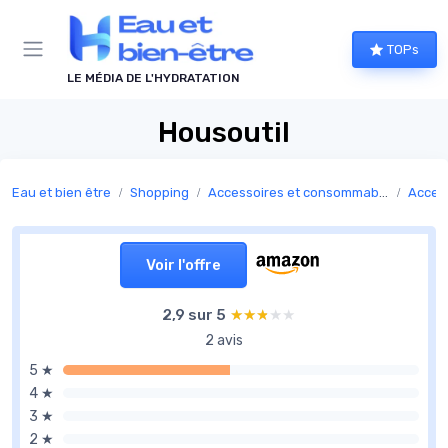
Panneau de gestion des cookies
TOPs
LE MÉDIA DE L'HYDRATATION
Housoutil
Eau et bien être
Shopping
Accessoires et consommables pour fontaines à eau
Acces
Voir l'offre
2,9 sur 5
★★★★★
★★★★★
2 avis
5 ★
4 ★
3 ★
2 ★