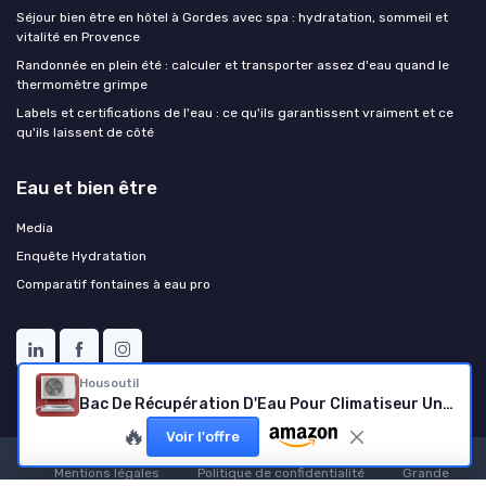
Séjour bien être en hôtel à Gordes avec spa : hydratation, sommeil et
vitalité en Provence
Randonnée en plein été : calculer et transporter assez d'eau quand le
thermomètre grimpe
Labels et certifications de l'eau : ce qu'ils garantissent vraiment et ce
qu'ils laissent de côté
Eau et bien être
Media
Enquête Hydratation
Comparatif fontaines à eau pro
Housoutil
Bac De Récupération D'Eau Pour Climatiseur Unité Externe 40X40X1.2 Pouces Bac D'Égouttement Carré Avec Tuyau De Drainage Étanche Compatible Multiples Modèles
🔥
Voir l'offre
Mentions légales
Politique de confidentialité
Grande