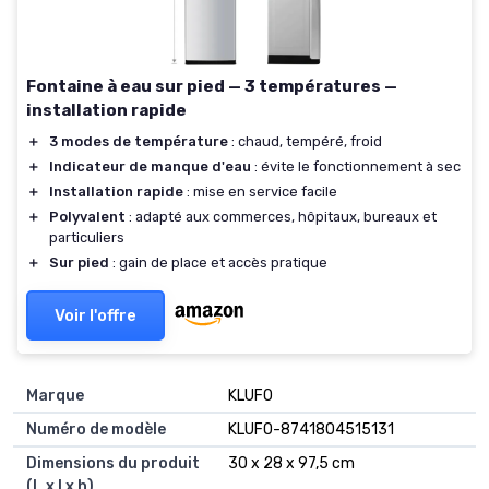
Fontaine à eau sur pied — 3 températures —
installation rapide
＋
3 modes de température
: chaud, tempéré, froid
＋
Indicateur de manque d'eau
: évite le fonctionnement à sec
＋
Installation rapide
: mise en service facile
＋
Polyvalent
: adapté aux commerces, hôpitaux, bureaux et
particuliers
＋
Sur pied
: gain de place et accès pratique
Voir l'offre
Marque
‎KLUFO
Numéro de modèle
‎KLUFO-8741804515131
Dimensions du produit
‎30 x 28 x 97,5 cm
(L x l x h)