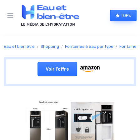
Panneau de gestion des cookies
TOPs
LE MÉDIA DE L'HYDRATATION
Eau et bien être
Shopping
Fontaines à eau par type
Fontaines 
Voir l'offre