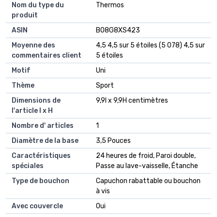
Nom du type du
Thermos
produit
ASIN
B08G8XS423
Moyenne des
4,5 4,5 sur 5 étoiles (5 078) 4,5 sur
commentaires client
5 étoiles
Motif
Uni
Thème
Sport
Dimensions de
9,9l x 9,9H centimètres
l'article l x H
Nombre d' articles
1
Diamètre de la base
3,5 Pouces
Caractéristiques
24 heures de froid, Paroi double,
spéciales
Passe au lave-vaisselle, Étanche
Type de bouchon
Capuchon rabattable ou bouchon
à vis
Avec couvercle
Oui