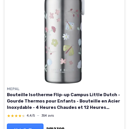
MEPAL
Bouteille Isotherme Flip-up Campus Little Dutch -
Gourde Thermos pour Enfants - Bouteille en Acier
Inoxydable - 4 Heures Chaudes et 12 Heures
Froides - 350 ml - Flowers & Butterflies
★★★★★
★★★★★
4,4/5
—
354 avis