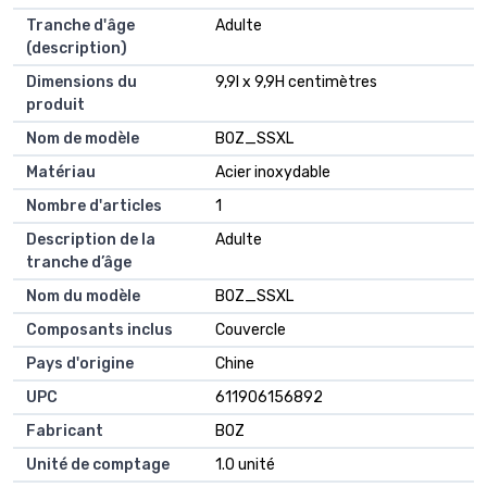
Tranche d'âge
Adulte
(description)
Dimensions du
9,9l x 9,9H centimètres
produit
Nom de modèle
BOZ_SSXL
Matériau
Acier inoxydable
Nombre d'articles
1
Description de la
Adulte
tranche d’âge
Nom du modèle
BOZ_SSXL
Composants inclus
Couvercle
Pays d'origine
Chine
UPC
611906156892
Fabricant
BOZ
Unité de comptage
1.0 unité