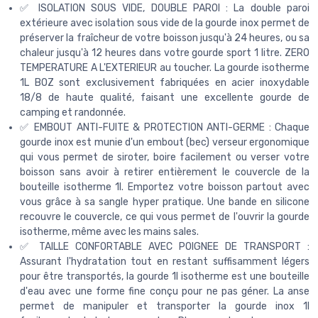
✅ ISOLATION SOUS VIDE, DOUBLE PAROI : La double paroi
extérieure avec isolation sous vide de la gourde inox permet de
préserver la fraîcheur de votre boisson jusqu'à 24 heures, ou sa
chaleur jusqu'à 12 heures dans votre gourde sport 1 litre. ZERO
TEMPERATURE A L'EXTERIEUR au toucher. La gourde isotherme
1L BOZ sont exclusivement fabriquées en acier inoxydable
18/8 de haute qualité, faisant une excellente gourde de
camping et randonnée.
✅ EMBOUT ANTI-FUITE & PROTECTION ANTI-GERME : Chaque
gourde inox est munie d'un embout (bec) verseur ergonomique
qui vous permet de siroter, boire facilement ou verser votre
boisson sans avoir à retirer entièrement le couvercle de la
bouteille isotherme 1l. Emportez votre boisson partout avec
vous grâce à sa sangle hyper pratique. Une bande en silicone
recouvre le couvercle, ce qui vous permet de l'ouvrir la gourde
isotherme, même avec les mains sales.
✅ TAILLE CONFORTABLE AVEC POIGNEE DE TRANSPORT :
Assurant l'hydratation tout en restant suffisamment légers
pour être transportés, la gourde 1l isotherme est une bouteille
d'eau avec une forme fine conçu pour ne pas géner. La anse
permet de manipuler et transporter la gourde inox 1l