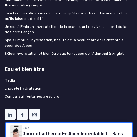
thermomètre grimpe
Labels et certifications de l'eau : ce qu'ils garantissent vraiment et ce
qu'ils laissent de côté
Un spa à Embrun : hydratation de la peau et art de vivre au bord du lac
de Serre‑Ponçon
Spa à Embrun : hydratation, beauté de la peau et art de la détente au
cœur des Alpes
Séjour hydratation et bien être aux terrasses de l’Atlanthal à Anglet
Eau et bien être
Media
Enquête Hydratation
Comparatif fontaines à eau pro
BOZ
Gourde Isotherme En Acier Inoxydable 1L, Sans BPA, Isolation Sous Vide - Gourde Inox Avec Couvercle Anti Germe, Bouteille d'Eau 1 Litre pour Bureau, Sport, Voiture, Randonnée, Gym (Rose poudré)