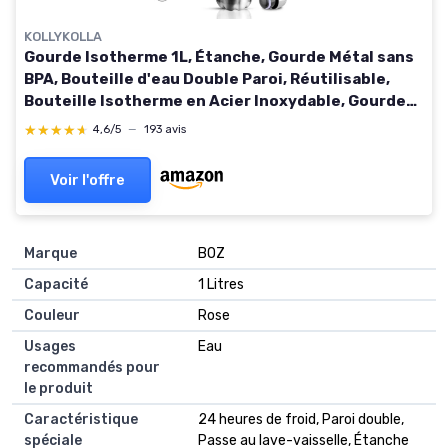
KOLLYKOLLA
Gourde Isotherme 1L, Étanche, Gourde Métal sans
BPA, Bouteille d'eau Double Paroi, Réutilisable,
Bouteille Isotherme en Acier Inoxydable, Gourde
Inox pour Sport, Gym, École, Bureau, Randonnée
★★★★★
★★★★★
4,6/5
—
193 avis
Blanc - Noir 1000 ml
Voir l'offre
Marque
BOZ
Capacité
1 Litres
Couleur
Rose
Usages
Eau
recommandés pour
le produit
Caractéristique
24 heures de froid, Paroi double,
spéciale
Passe au lave-vaisselle, Étanche