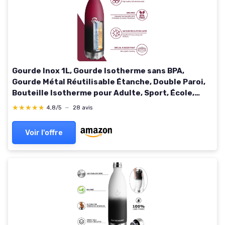
Gourde Inox 1L, Gourde Isotherme sans BPA,
Gourde Métal Réutilisable Étanche, Double Paroi,
Bouteille Isotherme pour Adulte, Sport, École,
Bureau, Gym, Yoga, Camping 1000ml-rot-schwarz
★★★★★
★★★★★
4,8/5
—
28 avis
1000 ml
Voir l'offre