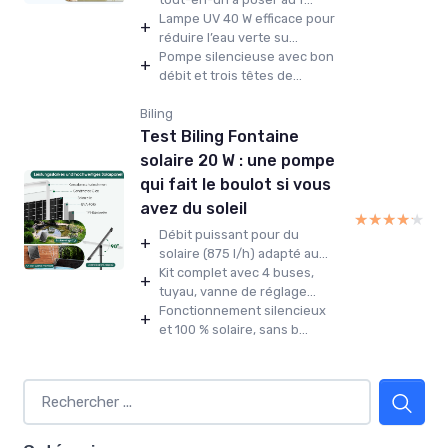
Lampe UV 40 W efficace pour
+
réduire l’eau verte su...
Pompe silencieuse avec bon
+
débit et trois têtes de...
Biling
Test Biling Fontaine
solaire 20 W : une pompe
qui fait le boulot si vous
avez du soleil
★★★★★
★★★★★
Débit puissant pour du
+
solaire (875 l/h) adapté au...
Kit complet avec 4 buses,
+
tuyau, vanne de réglage...
Fonctionnement silencieux
+
et 100 % solaire, sans b...