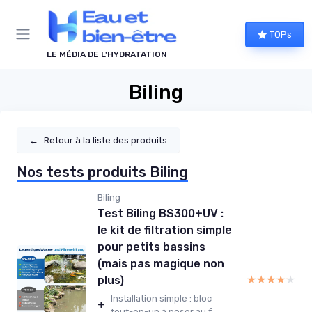
Panneau de gestion des cookies
TOPs
LE MÉDIA DE L'HYDRATATION
Biling
←
Retour à la liste des produits
Nos tests produits Biling
Biling
Test Biling BS300+UV :
le kit de filtration simple
pour petits bassins
(mais pas magique non
★★★★★
★★★★★
plus)
Installation simple : bloc
+
tout-en-un à poser au f...