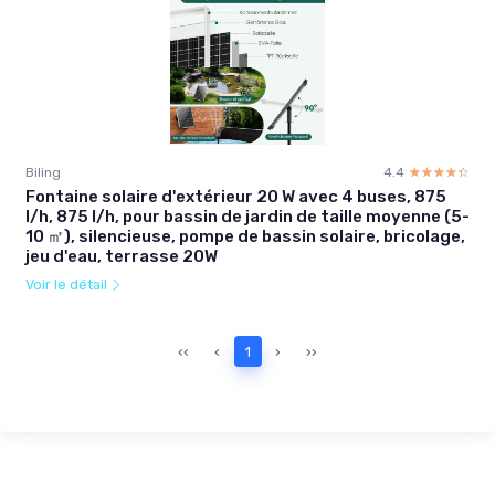
Biling
4.4
☆☆☆☆☆
★★★★★
Fontaine solaire d'extérieur 20 W avec 4 buses, 875
l/h, 875 l/h, pour bassin de jardin de taille moyenne (5-
10 ㎡), silencieuse, pompe de bassin solaire, bricolage,
jeu d'eau, terrasse 20W
Voir le détail
‹‹
‹
1
›
››