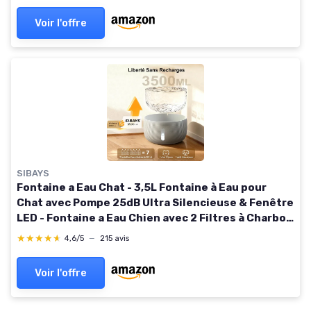
Voir l'offre
SIBAYS
Fontaine a Eau Chat - 3,5L Fontaine à Eau pour
Chat avec Pompe 25dB Ultra Silencieuse & Fenêtre
LED - Fontaine a Eau Chien avec 2 Filtres à Charbon
Actif, Sans BPA, Filtration Profonde, FS77,GY Gris
★★★★★
★★★★★
4,6/5
—
215 avis
Voir l'offre