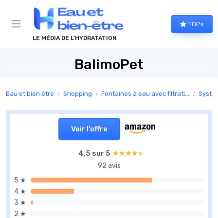
Panneau de gestion des cookies
TOPs
LE MÉDIA DE L'HYDRATATION
BalimoPet
Eau et bien être
Shopping
Fontaines à eau avec filtration
Systèm
Voir l'offre
4,5 sur 5
★★★★★
★★★★★
92 avis
5 ★
4 ★
3 ★
2 ★