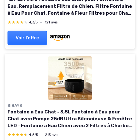
Eau, Remplacement Filtre de Chien, Filtre Fontaine
à Eau Pour Chat, Fontaine à Fleur Filtres pour Chat
Avec Charbon Actif
★★★★★
★★★★★
4,3/5
—
121 avis
Voir l'offre
SIBAYS
Fontaine a Eau Chat - 3,5L Fontaine à Eau pour
Chat avec Pompe 25dB Ultra Silencieuse & Fenêtre
LED - Fontaine a Eau Chien avec 2 Filtres à Charbon
Actif, Sans BPA, Filtration Profonde, FS77,BK Noir
★★★★★
★★★★★
4,6/5
—
215 avis