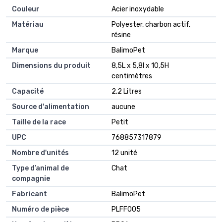
Couleur
Acier inoxydable
Matériau
Polyester, charbon actif,
résine
Marque
BalimoPet
Dimensions du produit
8,5L x 5,8l x 10,5H
centimètres
Capacité
2,2 Litres
Source d'alimentation
aucune
Taille de la race
Petit
UPC
768857317879
Nombre d'unités
12 unité
Type d’animal de
Chat
compagnie
Fabricant
BalimoPet
Numéro de pièce
PLFF005