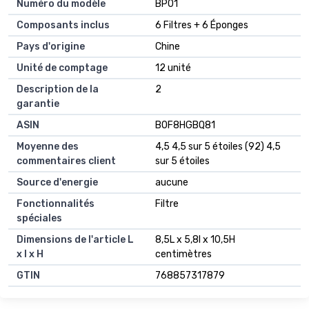
Numéro du modèle
BP01
Composants inclus
6 Filtres + 6 Éponges
Pays d'origine
Chine
Unité de comptage
12 unité
Description de la
2
garantie
ASIN
B0F8HGBQ81
Moyenne des
4,5 4,5 sur 5 étoiles (92) 4,5
commentaires client
sur 5 étoiles
Source d'energie
aucune
Fonctionnalités
Filtre
spéciales
Dimensions de l'article L
8,5L x 5,8l x 10,5H
x l x H
centimètres
GTIN
768857317879