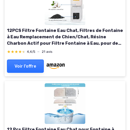
12PCS Filtre Fontaine Eau Chat, Filtres de Fontaine
à Eau Remplacement de Chien/Chat, Résine
Charbon Actif pour Filtre Fontaine à Eau, pour des
Fontaine pour à avec des Détecteurs de
★★★★★
★★★★★
4,4/5
—
21 avis
Mouvement
Voir l'offre
12 Pcs Filtre Fontaine Eau Chat pour Fontaine à