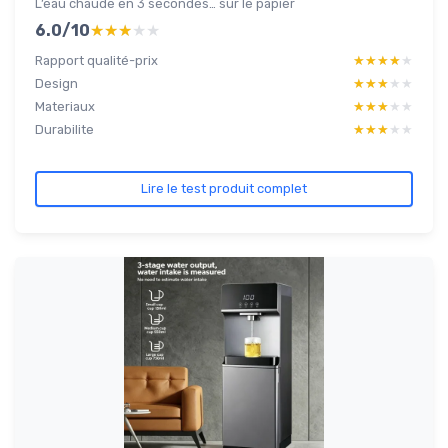
L’eau chaude en 3 secondes… sur le papier
6.0/10
★★★★★
★★★★★
Rapport qualité-prix
★★★★★
★★★★★
Design
★★★★★
★★★★★
Materiaux
★★★★★
★★★★★
Durabilite
★★★★★
★★★★★
Lire le test produit complet