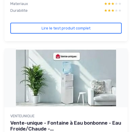
Materiaux
★★★★★
★★★★★
Durabilite
★★★★★
★★★★★
Lire le test produit complet
VENTEUNIQUE
Vente-unique - Fontaine à Eau bonbonne - Eau
Froide/Chaude -...