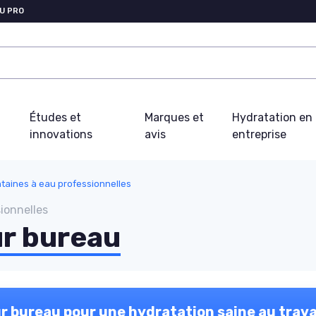
U PRO
Études et
Marques et
Hydratation en
innovations
avis
entreprise
taines à eau professionnelles
ionnelles
ur bureau
r bureau pour une hydratation saine au trava