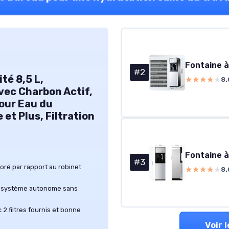
Fontaine à
#2
ité 8,5 L,
★★★★★
★★★★★
8.
vec Charbon Actif,
pour Eau du
 et Plus, Filtration
#3
oré par rapport au robinet
★★★★★
★★★★★
8.
ls, système autonome sans
2 filtres fournis et bonne
Voir 