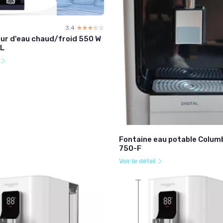
3.4
☆☆☆☆☆
★★★★★
eur d'eau chaud/froid 550 W
 L
l
Fontaine eau potable Colum
750-F
Voir le détail