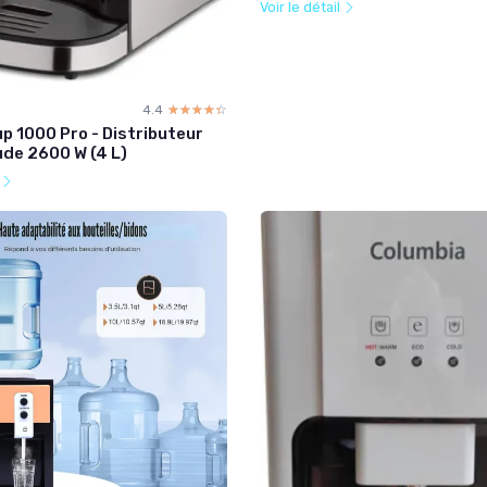
Voir le détail
4.4
☆☆☆☆☆
★★★★★
p 1000 Pro - Distributeur
ude 2600 W (4 L)
l