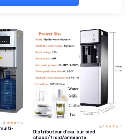
3
☆☆☆☆☆
★★★★★
3.7
☆☆☆☆☆
★★★★★
multi-
Distributeur d'eau sur pied
chaud/froid/ambiante