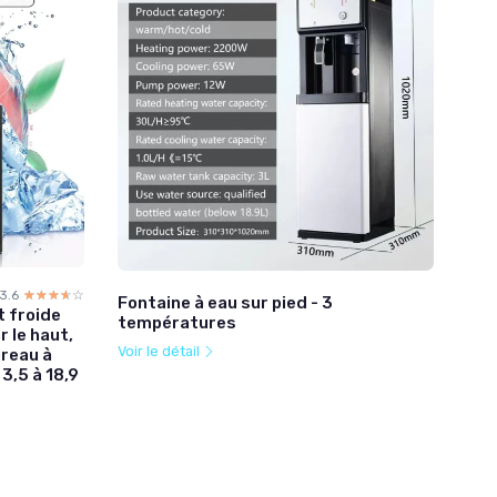
3.6
☆☆☆☆☆
★★★★★
Fontaine à eau sur pied - 3
t froide
températures
 le haut,
Voir le détail
ureau à
3,5 à 18,9