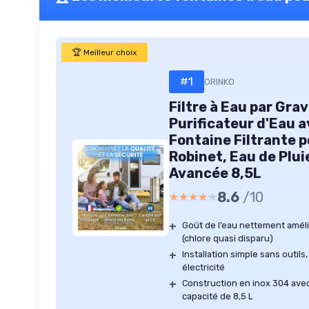
🏆 Meilleur choix
#1
ORINKO
Filtre à Eau par Grav
Purificateur d'Eau a
Fontaine Filtrante 
Robinet, Eau de Pluie
Avancée 8,5L
8.6
/10
★★★★★
★★★★★
+
Goût de l’eau nettement améli
(chlore quasi disparu)
+
Installation simple sans outi
électricité
+
Construction en inox 304 avec 
capacité de 8,5 L