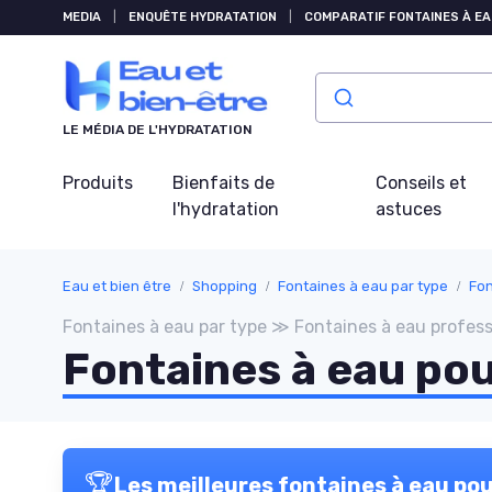
Panneau de gestion des cookies
MEDIA
|
ENQUÊTE HYDRATATION
|
COMPARATIF FONTAINES À EA
LE MÉDIA DE L'HYDRATATION
Produits
Bienfaits de
Conseils et
l'hydratation
astuces
Eau et bien être
Shopping
Fontaines à eau par type
Fon
Fontaines à eau par type ≫ Fontaines à eau profess
Fontaines à eau po
🏆
Les meilleures fontaines à eau pou