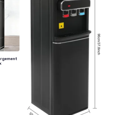
hargement
x