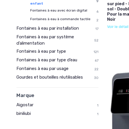
9
sur pied -
enfant
sol - Doub
Fontaines à eau avec écran digital
6
Pour la mai
Noir
Fontaines à eau à commande tactile
2
Voir le détai
Fontaines à eau par installation
17
Fontaines à eau par système
52
d’alimentation
Fontaines à eau par type
121
Fontaines à eau par type d’eau
67
Fontaines à eau par usage
22
Gourdes et bouteilles réutilisables
30
Marque
Aigostar
1
biniliubi
1