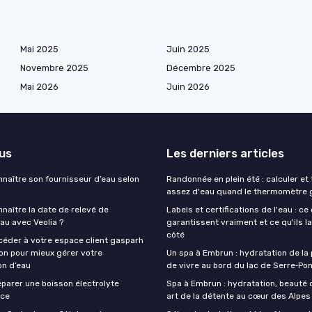
Mai 2025
Juin 2025
Novembre 2025
Décembre 2025
Mai 2026
Juin 2026
lus
Les derniers articles
aître son fournisseur d’eau selon
Randonnée en plein été : calculer et
assez d'eau quand le thermomètre 
aître la date de relevé de
Labels et certifications de l'eau : ce 
au avec Veolia ?
garantissent vraiment et ce qu'ils l
côté
der à votre espace client gasparh
on pour mieux gérer votre
Un spa à Embrun : hydratation de la 
n d’eau
de vivre au bord du lac de Serre‑Po
arer une boisson électrolyte
Spa à Embrun : hydratation, beauté 
ace
art de la détente au cœur des Alpes