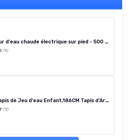
Distributeur d'eau chaude électrique sur pied - 500 W - Avec remplissage au sol - Double fonction chaud/froid - Pour la maison, le bureau, la cuisine - Noir
0
/10
ChlorBlu Tapis de Jeu d'eau Enfant,186CM Tapis d'Arrosage de Pulvérisation Carré,Splash Pad PVC Durable,Jet Fontaine Réglable, Jeu d'eau Exterieur Été pour Enfant Adulte Chien,Splash Sprinkle Play Mat
7
/10