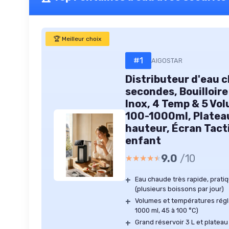
🏆 Meilleur choix
#1
AIGOSTAR
Distributeur d'eau 
secondes, Bouilloir
Inox, 4 Temp & 5 Vo
100-1000ml, Plateau
hauteur, Écran Tacti
enfant
9.0
/10
★★★★★
★★★★★
+
Eau chaude très rapide, prati
(plusieurs boissons par jour)
+
Volumes et températures régla
1000 ml, 45 à 100 °C)
+
Grand réservoir 3 L et platea